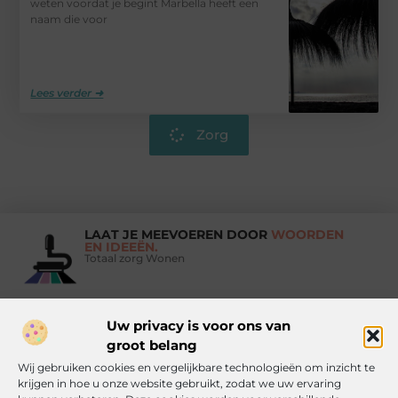
weten voordat je begint Marbella heeft een
naam die voor
Lees verder ➜
Zorg
LAAT JE MEEVOEREN DOOR
WOORDEN
EN IDEEËN.
Totaal zorg Wonen
Uw privacy is voor ons van
Vind Ons Hier :
groot belang
Wij gebruiken cookies en vergelijkbare technologieën om inzicht te
krijgen in hoe u onze website gebruikt, zodat we uw ervaring