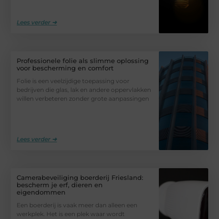
Lees verder ➜
Professionele folie als slimme oplossing
voor bescherming en comfort
Folie is een veelzijdige toepassing voor
bedrijven die glas, lak en andere oppervlakken
willen verbeteren zonder grote aanpassingen
Lees verder ➜
Camerabeveiliging boerderij Friesland:
bescherm je erf, dieren en
eigendommen
Een boerderij is vaak meer dan alleen een
werkplek. Het is een plek waar wordt