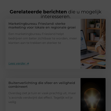
Gerelateerde berichten
die u mogelijk
interesseren.
Marketingbureau Friesland: sterke
marketing voor lokale en regionale groei
Een marketingbureau Friesland helpt
bedrijven om beter zichtbaar te worden, meer
klanten aan te trekken en sterker te
Lees verder ➜
Buitenverlichting die sfeer en veiligheid
combineert
Overdag ziet je tuin er vaak prachtig uit, maar
’s avonds verdwijnt dat effect. Tegelijk wil je
veilig