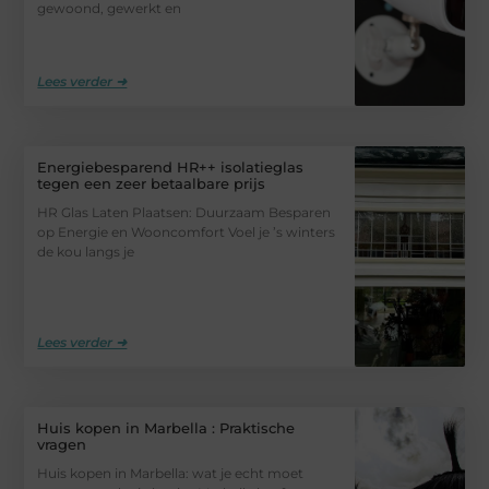
gewoond, gewerkt en
Lees verder ➜
Energiebesparend HR++ isolatieglas
tegen een zeer betaalbare prijs
HR Glas Laten Plaatsen: Duurzaam Besparen
op Energie en Wooncomfort Voel je ’s winters
de kou langs je
Lees verder ➜
Huis kopen in Marbella : Praktische
vragen
Huis kopen in Marbella: wat je echt moet