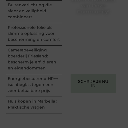
Buitenverlichting die
van Onze
sfeer en veiligheid
Community!
combineert
Registreer je vandaag nog
en begin met het delen
Professionele folie als
van jouw unieke
slimme oplossing voor
perspectief. Jouw
bescherming en comfort
woorden kunnen
informeren, inspireren,
Camerabeveiliging
vermaken en verbinden –
boerderij Friesland:
ze verdienen het om
bescherm je erf, dieren
gehoord te worden!
en eigendommen
Energiebesparend HR++
SCHRIJF JE NU
isolatieglas tegen een
IN
zeer betaalbare prijs
Huis kopen in Marbella :
Praktische vragen