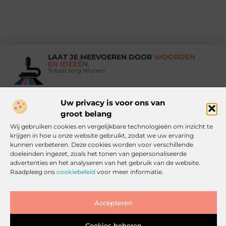
LAAT JE MEEVOEREN DOOR
WOORDEN
EN IDEEËN.
Totaal zorg Wonen
Uw privacy is voor ons van
groot belang
Vind Ons Hier :
Wij gebruiken cookies en vergelijkbare technologieën om inzicht te
krijgen in hoe u onze website gebruikt, zodat we uw ervaring
kunnen verbeteren. Deze cookies worden voor verschillende
doeleinden ingezet, zoals het tonen van gepersonaliseerde
advertenties en het analyseren van het gebruik van de website.
Beroemdheden
Uit de Media
Partners
Over ons
Ons team
Raadpleeg ons
cookiebeleid
voor meer informatie.
Contact
Artikel publiceren
Website index
Cookiebeleid (EU)
Goede backlinks kopen: zo doe je het slim, veilig en effectief
Accepteren
Inkomsten genereren met jouw website: haal alles uit je online platform
Cookies beheren