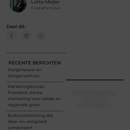
Lotte Meijer
Creatief Schrijver
Deel dit:
RECENTE BERICHTEN
Steigerbouw en
Steigerverhuur
Marketingbureau
Friesland: sterke
Word Onderdeel
marketing voor lokale en
van Onze
regionale groei
Community!
Buitenverlichting die
Registreer je vandaag nog
en begin met het delen
sfeer en veiligheid
van jouw unieke
combineert