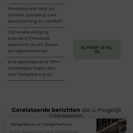
perspectief. Jouw
woorden kunnen
Professionele folie als
informeren, inspireren,
slimme oplossing voor
vermaken en verbinden –
bescherming en comfort
ze verdienen het om
gehoord te worden!
Camerabeveiliging
boerderij Friesland:
bescherm je erf, dieren
SCHRIJF JE NU
en eigendommen
IN
Energiebesparend HR++
isolatieglas tegen een
zeer betaalbare prijs
Gerelateerde berichten
die u mogelijk
interesseren.
Steigerbouw en Steigerverhuur
Rood Steigerbouw biedt professionele