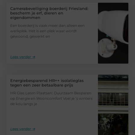
Camerabeveiliging boerderij Friesland:
bescherm je erf, dieren en
eigendommen
Een boerderij is vaak meer dan alleen een
werkplek. Het is een plek waar wordt
gewoond, gewerkt en
Lees verder ➜
Energiebesparend HR++ isolatieglas
tegen een zeer betaalbare prijs
HR Glas Laten Plaatsen: Duurzaam Besparen
op Energie en Wooncomfort Voel je ’s winters
de kou langs je
Lees verder ➜