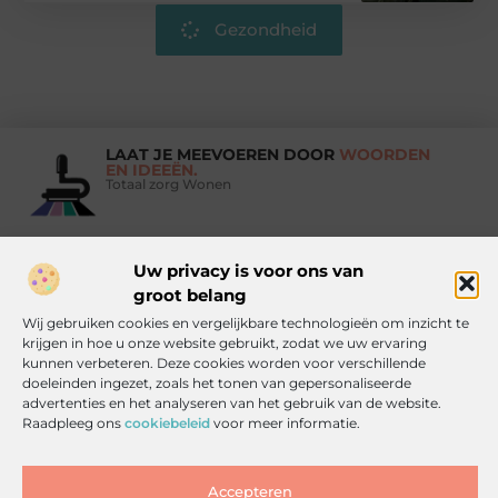
Gezondheid
LAAT JE MEEVOEREN DOOR
WOORDEN
EN IDEEËN.
Totaal zorg Wonen
Uw privacy is voor ons van
Vind Ons Hier :
groot belang
Wij gebruiken cookies en vergelijkbare technologieën om inzicht te
krijgen in hoe u onze website gebruikt, zodat we uw ervaring
kunnen verbeteren. Deze cookies worden voor verschillende
doeleinden ingezet, zoals het tonen van gepersonaliseerde
Beroemdheden
Uit de Media
Partners
Over ons
Ons team
advertenties en het analyseren van het gebruik van de website.
Raadpleeg ons
cookiebeleid
voor meer informatie.
Contact
Artikel publiceren
Website index
Cookiebeleid (EU)
Goede backlinks kopen: zo doe je het slim, veilig en effectief
Accepteren
Inkomsten genereren met jouw website: haal alles uit je online platform