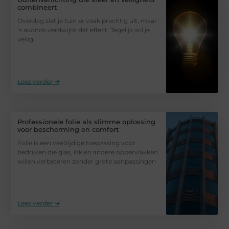
combineert
Overdag ziet je tuin er vaak prachtig uit, maar
’s avonds verdwijnt dat effect. Tegelijk wil je
veilig
Lees verder ➜
Professionele folie als slimme oplossing
voor bescherming en comfort
Folie is een veelzijdige toepassing voor
bedrijven die glas, lak en andere oppervlakken
willen verbeteren zonder grote aanpassingen
Lees verder ➜