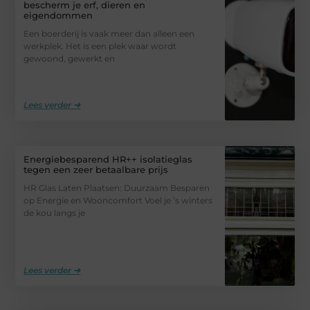
bescherm je erf, dieren en
eigendommen
Een boerderij is vaak meer dan alleen een
werkplek. Het is een plek waar wordt
gewoond, gewerkt en
Lees verder ➜
Energiebesparend HR++ isolatieglas
tegen een zeer betaalbare prijs
HR Glas Laten Plaatsen: Duurzaam Besparen
op Energie en Wooncomfort Voel je ’s winters
de kou langs je
Lees verder ➜