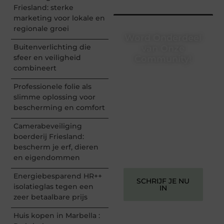
Friesland: sterke
marketing voor lokale en
regionale groei
Word Onderdeel
Buitenverlichting die
van Onze
sfeer en veiligheid
Community!
combineert
Registreer je vandaag nog
en begin met het delen
Professionele folie als
van jouw unieke
slimme oplossing voor
perspectief. Jouw
bescherming en comfort
woorden kunnen
informeren, inspireren,
Camerabeveiliging
vermaken en verbinden –
boerderij Friesland:
ze verdienen het om
bescherm je erf, dieren
gehoord te worden!
en eigendommen
Energiebesparend HR++
SCHRIJF JE NU
isolatieglas tegen een
IN
zeer betaalbare prijs
Huis kopen in Marbella :