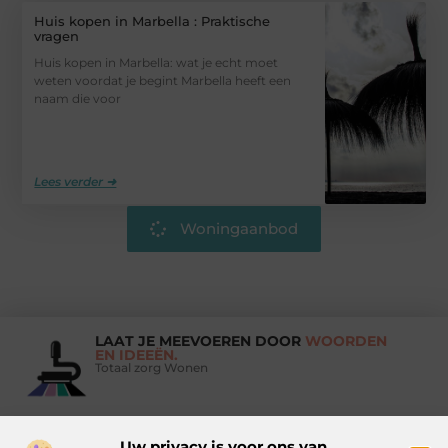
Huis kopen in Marbella : Praktische
vragen
Huis kopen in Marbella: wat je echt moet
weten voordat je begint Marbella heeft een
naam die voor
Lees verder ➜
Woningaanbod
LAAT JE MEEVOEREN DOOR
WOORDEN
EN IDEEËN.
Totaal zorg Wonen
Uw privacy is voor ons van