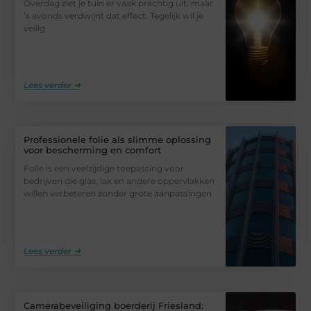
Overdag ziet je tuin er vaak prachtig uit, maar
’s avonds verdwijnt dat effect. Tegelijk wil je
veilig
Lees verder ➜
Professionele folie als slimme oplossing
voor bescherming en comfort
Folie is een veelzijdige toepassing voor
bedrijven die glas, lak en andere oppervlakken
willen verbeteren zonder grote aanpassingen
Lees verder ➜
Camerabeveiliging boerderij Friesland: