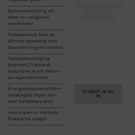
Word Onderdeel
Buitenverlichting die
van Onze
sfeer en veiligheid
Community!
combineert
Registreer je vandaag nog
en begin met het delen
Professionele folie als
van jouw unieke
slimme oplossing voor
perspectief. Jouw
bescherming en comfort
woorden kunnen
informeren, inspireren,
Camerabeveiliging
vermaken en verbinden –
boerderij Friesland:
ze verdienen het om
bescherm je erf, dieren
gehoord te worden!
en eigendommen
Energiebesparend HR++
SCHRIJF JE NU
isolatieglas tegen een
IN
zeer betaalbare prijs
Huis kopen in Marbella :
Praktische vragen