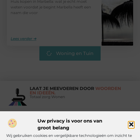
Huis kopen in Marbella: wat je echt moet
weten voordat je begint Marbella heeft een
naam die voor
Lees verder ➜
Woning en Tuin
LAAT JE MEEVOEREN DOOR
WOORDEN
EN IDEEËN.
Totaal zorg Wonen
Uw privacy is voor ons van
Vind Ons Hier :
groot belang
Wij gebruiken cookies en vergelijkbare technologieën om inzicht te