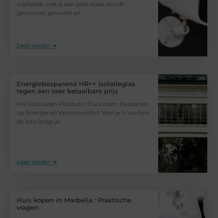
werkplek. Het is een plek waar wordt
gewoond, gewerkt en
Lees verder ➜
Energiebesparend HR++ isolatieglas
tegen een zeer betaalbare prijs
HR Glas Laten Plaatsen: Duurzaam Besparen
op Energie en Wooncomfort Voel je ’s winters
de kou langs je
Lees verder ➜
Huis kopen in Marbella : Praktische
vragen