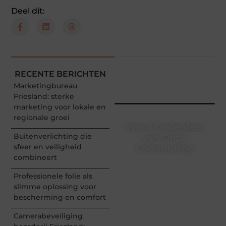
Deel dit:
RECENTE BERICHTEN
Marketingbureau
Friesland: sterke
marketing voor lokale en
regionale groei
Word Onderdeel
Buitenverlichting die
van Onze
sfeer en veiligheid
Community!
combineert
Registreer je vandaag nog
en begin met het delen
Professionele folie als
van jouw unieke
slimme oplossing voor
perspectief. Jouw
bescherming en comfort
woorden kunnen
informeren, inspireren,
Camerabeveiliging
vermaken en verbinden –