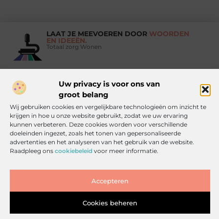
LAAT JE MEEVOEREN DOOR
WOORDEN
EN IDEEËN.
Totaal zorg Wonen
Uw privacy is voor ons van
Vind Ons Hier :
groot belang
Wij gebruiken cookies en vergelijkbare technologieën om inzicht te
krijgen in hoe u onze website gebruikt, zodat we uw ervaring
kunnen verbeteren. Deze cookies worden voor verschillende
doeleinden ingezet, zoals het tonen van gepersonaliseerde
Beroemdheden
Uit de Media
Partners
Over ons
Ons team
advertenties en het analyseren van het gebruik van de website.
Raadpleeg ons
cookiebeleid
voor meer informatie.
Contact
Artikel publiceren
Website index
Cookiebeleid (EU)
Goede backlinks kopen: zo doe je het slim, veilig en effectief
Accepteren
Inkomsten genereren met jouw website: haal alles uit je online platform
Cookies beheren
www.totaalzorgwonen.nl.
All Rights Reserved © 2025