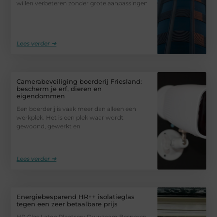
willen verbeteren zonder grote aanpassingen
Lees verder ➜
Camerabeveiliging boerderij Friesland:
bescherm je erf, dieren en
eigendommen
Een boerderij is vaak meer dan alleen een
werkplek. Het is een plek waar wordt
gewoond, gewerkt en
Lees verder ➜
Energiebesparend HR++ isolatieglas
tegen een zeer betaalbare prijs
HR Glas Laten Plaatsen: Duurzaam Besparen