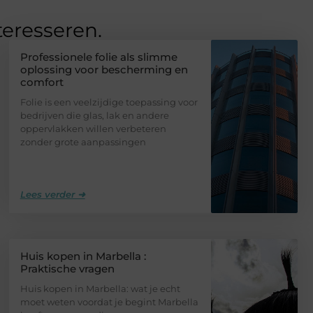
teresseren.
Professionele folie als slimme
oplossing voor bescherming en
comfort
Folie is een veelzijdige toepassing voor
bedrijven die glas, lak en andere
oppervlakken willen verbeteren
zonder grote aanpassingen
Lees verder ➜
Huis kopen in Marbella :
Praktische vragen
Huis kopen in Marbella: wat je echt
moet weten voordat je begint Marbella