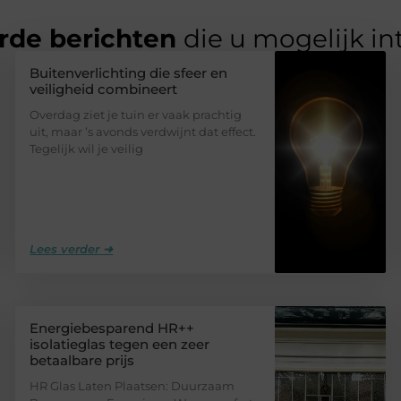
rde berichten
die u mogelijk in
Buitenverlichting die sfeer en
veiligheid combineert
Overdag ziet je tuin er vaak prachtig
uit, maar ’s avonds verdwijnt dat effect.
Tegelijk wil je veilig
Lees verder ➜
Energiebesparend HR++
isolatieglas tegen een zeer
betaalbare prijs
HR Glas Laten Plaatsen: Duurzaam