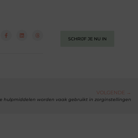
perspectief. Jouw woorden kunnen
informeren, inspireren, vermaken en
verbinden – ze verdienen het om
gehoord te worden!
SCHRIJF JE NU IN
VOLGENDE →
re hulpmiddelen worden vaak gebruikt in zorginstellingen