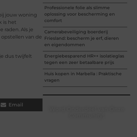
Professionele folie als slimme
oplossing voor bescherming en
 bij jouw woning
comfort
 is het
e raden. Als je
Camerabeveiliging boerderij
e opstellen van de
Friesland: bescherm je erf, dieren
en eigendommen
 dus twijfelt
Energiebesparend HR++ isolatieglas
tegen een zeer betaalbare prijs
Huis kopen in Marbella : Praktische
vragen
Email
Word Onderdeel van Onze
Community!
Registreer je vandaag nog en begin
met het delen van jouw unieke