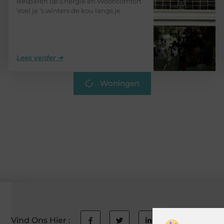
Besparen op Energie en Wooncomfort
Voel je ’s winters de kou langs je
Lees verder ➜
Woningen
Vind Ons Hier :