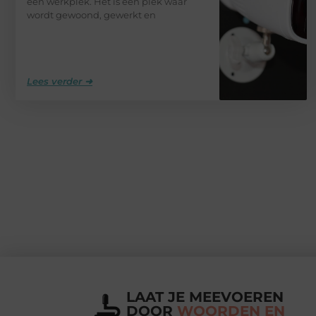
een werkplek. Het is een plek waar
wordt gewoond, gewerkt en
Lees verder ➜
LAAT JE MEEVOEREN
DOOR
WOORDEN EN