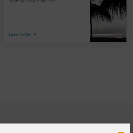
heeft een naam die voor
Lees verder ➜