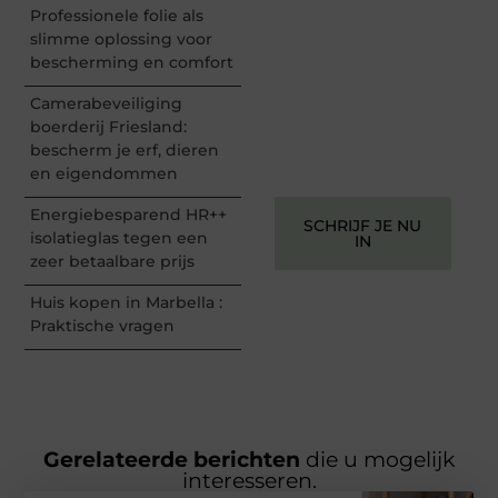
en begin met het delen
Professionele folie als
van jouw unieke
slimme oplossing voor
perspectief. Jouw
bescherming en comfort
woorden kunnen
informeren, inspireren,
Camerabeveiliging
vermaken en verbinden –
boerderij Friesland:
ze verdienen het om
bescherm je erf, dieren
gehoord te worden!
en eigendommen
Energiebesparend HR++
SCHRIJF JE NU
isolatieglas tegen een
IN
zeer betaalbare prijs
Huis kopen in Marbella :
Praktische vragen
Gerelateerde berichten
die u mogelijk
interesseren.