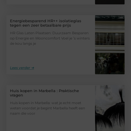
Energiebesparend HR++ isolatieglas
tegen een zeer betaalbare prijs
HR Glas Laten Plaatsen: Duurzaam Besparen
op Energie en Wooncomfort Voel je ’s winters
de kou langs je
Lees verder ➜
Huis kopen in Marbella : Praktische
vragen
Huis kopen in Marbella: wat je echt moet
weten voordat je begint Marbella heeft een
naam die voor