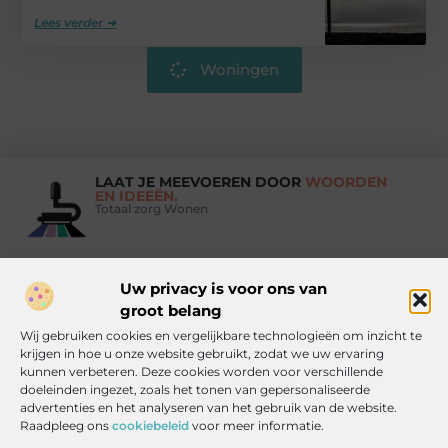
Lees verder ➜
Woningen
LAAT JE MEEVOEREN DOOR
WOORDEN
EN IDEEËN.
Totaal zorg Wonen
Uw privacy is voor ons van
Vind Ons Hier :
groot belang
Wij gebruiken cookies en vergelijkbare technologieën om inzicht te
krijgen in hoe u onze website gebruikt, zodat we uw ervaring
kunnen verbeteren. Deze cookies worden voor verschillende
doeleinden ingezet, zoals het tonen van gepersonaliseerde
Beroemdheden
Uit de Media
Partners
Over ons
Ons team
advertenties en het analyseren van het gebruik van de website.
Contact
Artikel publiceren
Website index
Cookiebeleid (EU)
Raadpleeg ons
cookiebeleid
voor meer informatie.