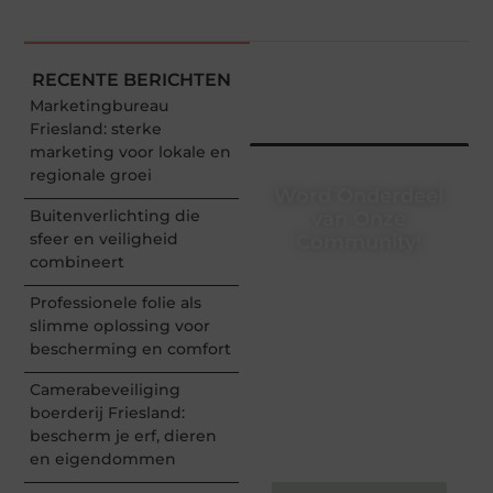
RECENTE BERICHTEN
Marketingbureau
Friesland: sterke
marketing voor lokale en
regionale groei
Word Onderdeel
Buitenverlichting die
van Onze
sfeer en veiligheid
Community!
combineert
Registreer je vandaag nog
en begin met het delen
Professionele folie als
van jouw unieke
slimme oplossing voor
perspectief. Jouw
bescherming en comfort
woorden kunnen
informeren, inspireren,
Camerabeveiliging
vermaken en verbinden –
boerderij Friesland:
ze verdienen het om
bescherm je erf, dieren
gehoord te worden!
en eigendommen