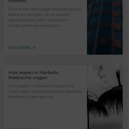
comfort
Folie is een veelzijdige toepassing voor
bedrijven die glas, lak en andere
oppervlakken willen verbeteren
zonder grote aanpassingen
Lees verder ➜
Huis kopen in Marbella :
Praktische vragen
Huis kopen in Marbella: wat je echt
moet weten voordat je begint Marbella
heeft een naam die voor
Lees verder ➜