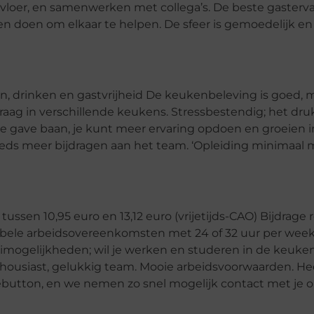
loer, en samenwerken met collega’s. De beste gastervar
n doen om elkaar te helpen. De sfeer is gemoedelijk e
n, drinken en gastvrijheid De keukenbeleving is goed, m
 graag in verschillende keukens. Stressbestendig; het d
e gave baan, je kunt meer ervaring opdoen en groeien i
teeds meer bijdragen aan het team. ‘Opleiding minimaal
ssen 10,95 euro en 13,12 euro (vrijetijds-CAO) Bijdrage 
ibele arbeidsovereenkomsten met 24 of 32 uur per week ,
eimogelijkheden; wil je werken en studeren in de keuk
housiast, gelukkig team. Mooie arbeidsvoorwaarden. He
tatiebutton, en we nemen zo snel mogelijk contact met je o