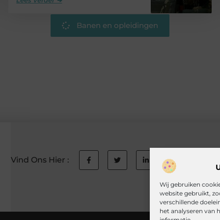
Banen en opleidingen
Vind Ons Hier :
U
Wij gebruiken cookie
website gebruikt, z
verschillende doelei
het analyseren van 
informatie.