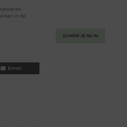
perspectief. Jouw woorden kunnen
informeren, inspireren, vermaken en
rijheid en
verbinden – ze verdienen het om
werken in de
gehoord te worden!
SCHRIJF JE NU IN
Email