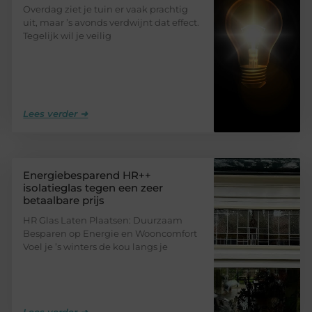
Overdag ziet je tuin er vaak prachtig
uit, maar ’s avonds verdwijnt dat effect.
Tegelijk wil je veilig
Lees verder ➜
Energiebesparend HR++
isolatieglas tegen een zeer
betaalbare prijs
HR Glas Laten Plaatsen: Duurzaam
Besparen op Energie en Wooncomfort
Voel je ’s winters de kou langs je
Lees verder ➜