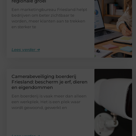
regionale groei
Een marketingbureau Friesland helpt
bedrijven om beter zichtbaar te
worden, meer klanten aan te trekken
en sterker te
Lees verder ➜
Camerabeveiliging boerderij
Friesland: bescherm je erf, dieren
en eigendommen
Een boerderij is vaak meer dan alleen
een werkplek. Het is een plek waar
wordt gewoond, gewerkt en
Lees verder ➜