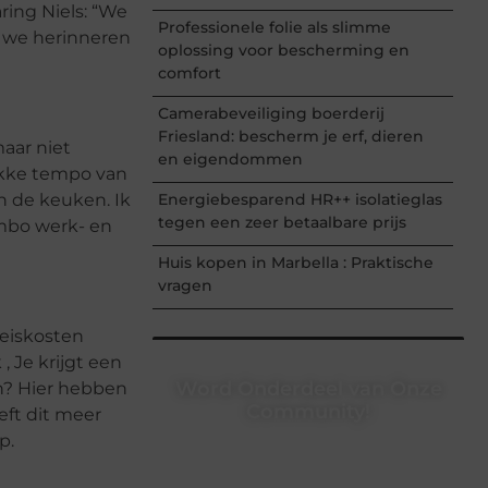
ing Niels: “We
Professionele folie als slimme
n we herinneren
oplossing voor bescherming en
comfort
Camerabeveiliging boerderij
Friesland: bescherm je erf, dieren
aar niet
en eigendommen
rukke tempo van
n de keuken. Ik
Energiebesparend HR++ isolatieglas
tegen een zeer betaalbare prijs
 mbo werk- en
Huis kopen in Marbella : Praktische
vragen
reiskosten
 Je krijgt een
Word Onderdeel van Onze
en? Hier hebben
Community!
eft dit meer
p.
Registreer je vandaag nog en begin
met het delen van jouw unieke