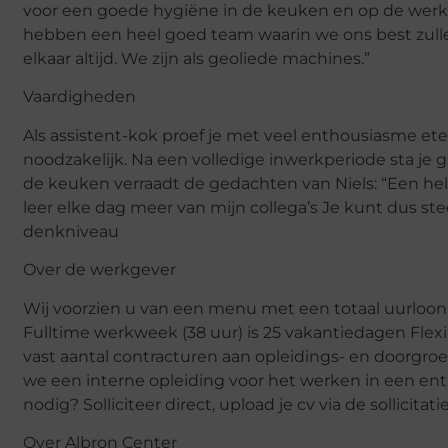
voor een goede hygiëne in de keuken en op de werkv
hebben een heel goed team waarin we ons best zulle
elkaar altijd. We zijn als geoliede machines.”
Vaardigheden
Als assistent-kok proef je met veel enthousiasme ete
noodzakelijk. Na een volledige inwerkperiode sta je
de keuken verraadt de gedachten van Niels: “Een hel
leer elke dag meer van mijn collega’s Je kunt dus s
denkniveau
Over de werkgever
Wij voorzien u van een menu met een totaal uurloon tu
Fulltime werkweek (38 uur) is 25 vakantiedagen Flex
vast aantal contracturen aan opleidings- en doorgro
we een interne opleiding voor het werken in een ent
nodig? Solliciteer direct, upload je cv via de sollici
Over Albron Center