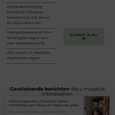
informeren, inspireren,
Camerabeveiliging
vermaken en verbinden –
boerderij Friesland:
ze verdienen het om
bescherm je erf, dieren
gehoord te worden!
en eigendommen
Energiebesparend HR++
SCHRIJF JE NU
isolatieglas tegen een
IN
zeer betaalbare prijs
Huis kopen in Marbella :
Praktische vragen
Gerelateerde berichten
die u mogelijk
interesseren.
Marketingbureau Friesland: sterke
marketing voor lokale en regionale groei
Een marketingbureau Friesland helpt