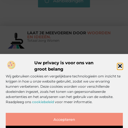
Aanbiedingen
LAAT JE MEEVOEREN DOOR
WOORDEN
EN IDEEËN.
Totaal zorg Wonen
Uw privacy is voor ons van
Vind Ons Hier :
groot belang
Wij gebruiken cookies en vergelijkbare technologieën om inzicht te
krijgen in hoe u onze website gebruikt, zodat we uw ervaring
kunnen verbeteren. Deze cookies worden voor verschillende
doeleinden ingezet, zoals het tonen van gepersonaliseerde
Beroemdheden
Uit de Media
Partners
Over ons
Ons team
advertenties en het analyseren van het gebruik van de website.
Raadpleeg ons
cookiebeleid
voor meer informatie.
Contact
Artikel publiceren
Website index
Cookiebeleid (EU)
Goede backlinks kopen: zo doe je het slim, veilig en effectief
Accepteren
Inkomsten genereren met jouw website: haal alles uit je online platform