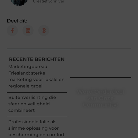
Creatief Schrijver
Deel dit:
RECENTE BERICHTEN
Marketingbureau
Friesland: sterke
marketing voor lokale en
regionale groei
Word Onderdeel
Buitenverlichting die
van Onze
sfeer en veiligheid
Community!
combineert
Registreer je vandaag nog
en begin met het delen
Professionele folie als
van jouw unieke
slimme oplossing voor
perspectief. Jouw
bescherming en comfort
woorden kunnen