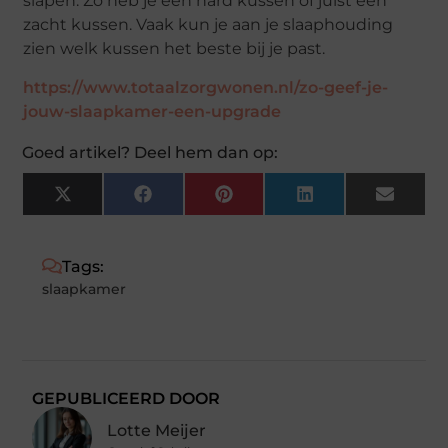
slapen. Zo heb je een hard kussen of juist een
zacht kussen. Vaak kun je aan je slaaphouding
zien welk kussen het beste bij je past.
https://www.totaalzorgwonen.nl/zo-geef-je-
jouw-slaapkamer-een-upgrade
Goed artikel? Deel hem dan op:
X
Facebook
Pinterest
LinkedIn
Email
(Twitter)
Tags:
slaapkamer
GEPUBLICEERD DOOR
Lotte Meijer