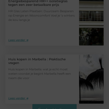
Energiebesparend HR++ isolatieglas
tegen een zeer betaalbare prijs
HR Glas Laten Plaatsen: Duurzaam Besparen
op Energie en Wooncomfort Voel je ’s winters
de kou langs je
Lees verder ➜
Huis kopen in Marbella : Praktische
vragen
Huis kopen in Marbella: wat je echt moet
weten voordat je begint Marbella heeft een
naam die voor
Lees verder ➜