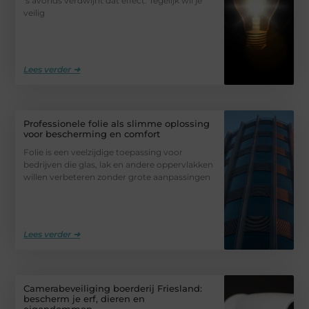
’s avonds verdwijnt dat effect. Tegelijk wil je
veilig
Lees verder ➜
Professionele folie als slimme oplossing
voor bescherming en comfort
Folie is een veelzijdige toepassing voor
bedrijven die glas, lak en andere oppervlakken
willen verbeteren zonder grote aanpassingen
Lees verder ➜
Camerabeveiliging boerderij Friesland:
bescherm je erf, dieren en
eigendommen