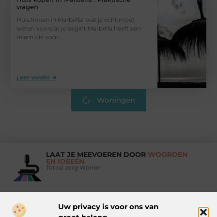
vragen
Huis kopen in Marbella: wat je echt moet
weten voordat je begint Marbella heeft een
naam die voor
Lees verder ➜
Woningen
LAAT JE MEEVOEREN DOOR
WOORDEN
EN IDEEËN.
Totaal zorg Wonen
Uw privacy is voor ons van
Vind Ons Hier :