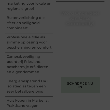
marketing voor lokale en
regionale groei
Word Onderdeel
Buitenverlichting die
van Onze
sfeer en veiligheid
Community!
combineert
Registreer je vandaag nog
en begin met het delen
Professionele folie als
van jouw unieke
slimme oplossing voor
perspectief. Jouw
bescherming en comfort
woorden kunnen
informeren, inspireren,
Camerabeveiliging
vermaken en verbinden –
boerderij Friesland:
ze verdienen het om
bescherm je erf, dieren
gehoord te worden!
en eigendommen
Energiebesparend HR++
SCHRIJF JE NU
isolatieglas tegen een
IN
zeer betaalbare prijs
Huis kopen in Marbella :
Praktische vragen