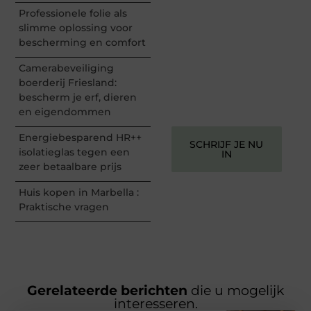
en begin met het delen
Professionele folie als
van jouw unieke
slimme oplossing voor
perspectief. Jouw
bescherming en comfort
woorden kunnen
informeren, inspireren,
Camerabeveiliging
vermaken en verbinden –
boerderij Friesland:
ze verdienen het om
bescherm je erf, dieren
gehoord te worden!
en eigendommen
Energiebesparend HR++
SCHRIJF JE NU
isolatieglas tegen een
IN
zeer betaalbare prijs
Huis kopen in Marbella :
Praktische vragen
Gerelateerde berichten
die u mogelijk
interesseren.