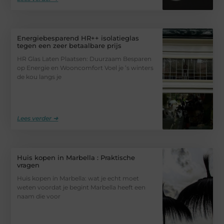
Energiebesparend HR++ isolatieglas
tegen een zeer betaalbare prijs
HR Glas Laten Plaatsen: Duurzaam Besparen
op Energie en Wooncomfort Voel je ’s winters
de kou langs je
Lees verder ➜
Huis kopen in Marbella : Praktische
vragen
Huis kopen in Marbella: wat je echt moet
weten voordat je begint Marbella heeft een
naam die voor