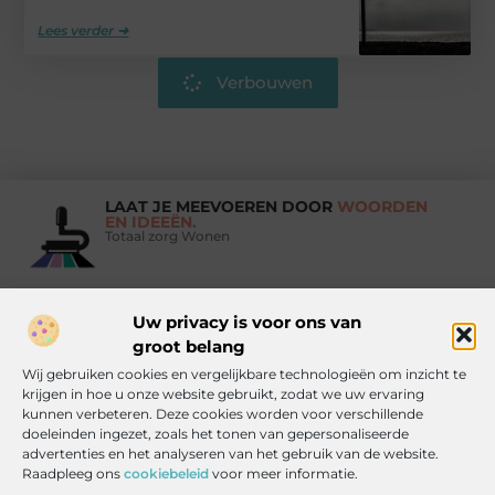
Lees verder ➜
Verbouwen
LAAT JE MEEVOEREN DOOR
WOORDEN
EN IDEEËN.
Totaal zorg Wonen
Uw privacy is voor ons van
Vind Ons Hier :
groot belang
Wij gebruiken cookies en vergelijkbare technologieën om inzicht te
krijgen in hoe u onze website gebruikt, zodat we uw ervaring
kunnen verbeteren. Deze cookies worden voor verschillende
doeleinden ingezet, zoals het tonen van gepersonaliseerde
Beroemdheden
Uit de Media
Partners
Over ons
Ons team
advertenties en het analyseren van het gebruik van de website.
Raadpleeg ons
cookiebeleid
voor meer informatie.
Contact
Artikel publiceren
Website index
Cookiebeleid (EU)