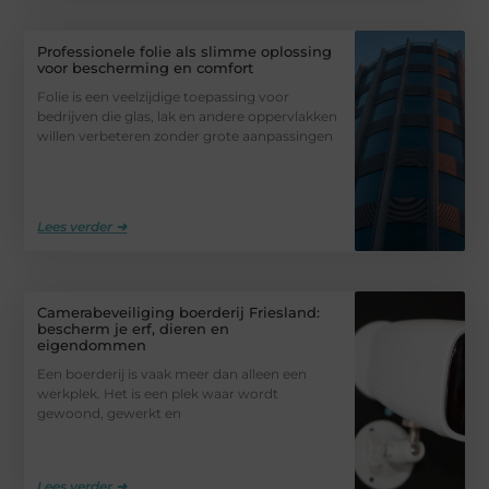
Professionele folie als slimme oplossing
voor bescherming en comfort
Folie is een veelzijdige toepassing voor
bedrijven die glas, lak en andere oppervlakken
willen verbeteren zonder grote aanpassingen
Lees verder ➜
Camerabeveiliging boerderij Friesland:
bescherm je erf, dieren en
eigendommen
Een boerderij is vaak meer dan alleen een
werkplek. Het is een plek waar wordt
gewoond, gewerkt en
Lees verder ➜