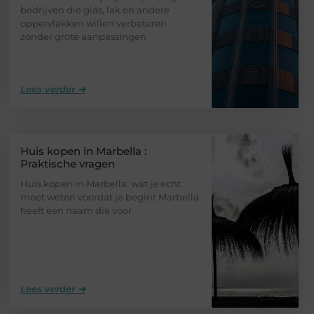
bedrijven die glas, lak en andere
oppervlakken willen verbeteren
zonder grote aanpassingen
Lees verder ➜
Huis kopen in Marbella :
Praktische vragen
Huis kopen in Marbella: wat je echt
moet weten voordat je begint Marbella
heeft een naam die voor
Lees verder ➜