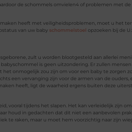
waardoor de schommels omvielen4 of problemen met de
maken heeft met veiligheidsproblemen, moet u het te
pstatus van uw baby
schommelstoel
opzoeken bij de U
geborene, zult u worden blootgesteld aan allerlei men
n babyschommel is geen uitzondering. Er zullen mensen 
t het onmogelijk zou zijn om voor een baby te zorgen z
s een vervanging zijn voor de armen van de ouders, en
maken heeft, ligt de waarheid ergens buiten deze uiters
, vooral tijdens het slapen. Het kan verleidelijk zijn o
ar houd in gedachten dat dit niet een aanbevolen prakti
niek te raken, maar u moet hem voorzichtig naar zijn wie