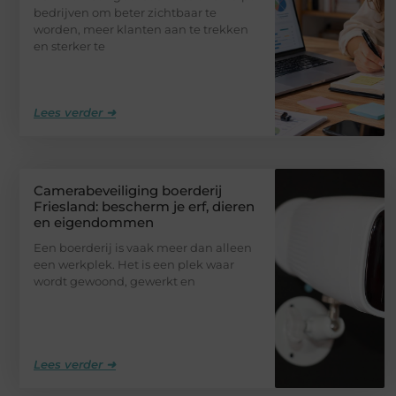
bedrijven om beter zichtbaar te
worden, meer klanten aan te trekken
en sterker te
Lees verder ➜
Camerabeveiliging boerderij
Friesland: bescherm je erf, dieren
en eigendommen
Een boerderij is vaak meer dan alleen
een werkplek. Het is een plek waar
wordt gewoond, gewerkt en
Lees verder ➜