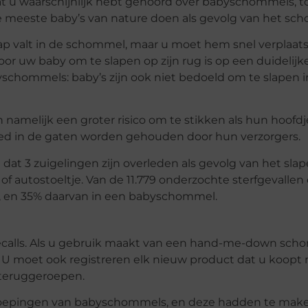
 wat u waarschijnlijk hebt gehoord over babyschommels, t
 de meeste baby’s van nature doen als gevolg van het s
laap valt in de schommel, maar u moet hem snel verplaats
oor uw baby om te slapen op zijn rug is op een duidelijk
abyschommels: baby’s zijn ook niet bedoeld om te slapen 
 namelijk een groter risico om te stikken als hun hoofdje
goed in de gaten worden gehouden door hun verzorgers.
at 3 zuigelingen zijn overleden als gevolg van het slap
autostoeltje. Van de 11.779 onderzochte sterfgevallen
l”, en 35% daarvan in een babyschommel.
 recalls. Als u gebruik maakt van een hand-me-down sc
 U moet ook registreren elk nieuw product dat u koopt m
 teruggeroepen.
groepingen van babyschommels, en deze hadden te mak