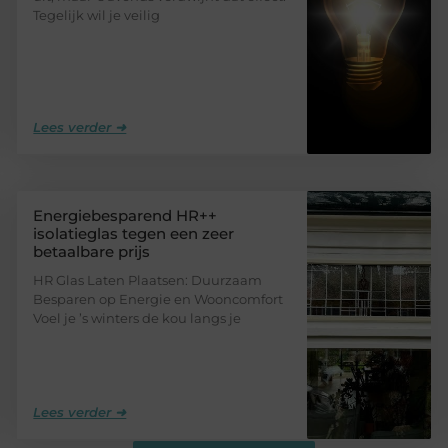
Tegelijk wil je veilig
Lees verder ➜
Energiebesparend HR++
isolatieglas tegen een zeer
betaalbare prijs
HR Glas Laten Plaatsen: Duurzaam
Besparen op Energie en Wooncomfort
Voel je ’s winters de kou langs je
Lees verder ➜