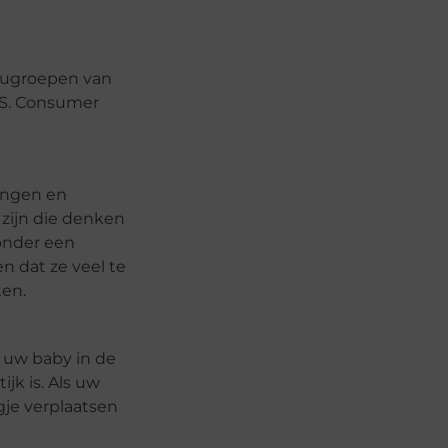
rugroepen van
.S. Consumer
ingen en
zijn die denken
onder een
 dat ze veel te
ten.
m uw baby in de
jk is. Als uw
gje verplaatsen