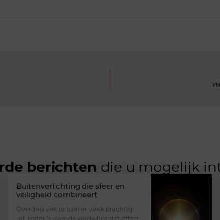
We
rde berichten
die u mogelijk in
Buitenverlichting die sfeer en
veiligheid combineert
Overdag ziet je tuin er vaak prachtig
uit, maar ’s avonds verdwijnt dat effect.