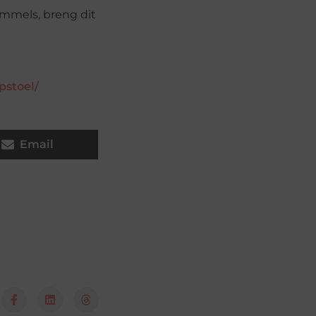
ommels, breng dit
pstoel/
Email