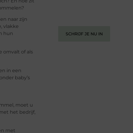
och? En hoe zit
informeren, inspireren, vermaken en
chommelen?
verbinden – ze verdienen het om
gehoord te worden!
en naar zijn
e, vlakke
in hun
SCHRIJF JE NU IN
 omvalt of als
en in een
 onder baby’s
hommel, moet u
et het bedrijf,
en met