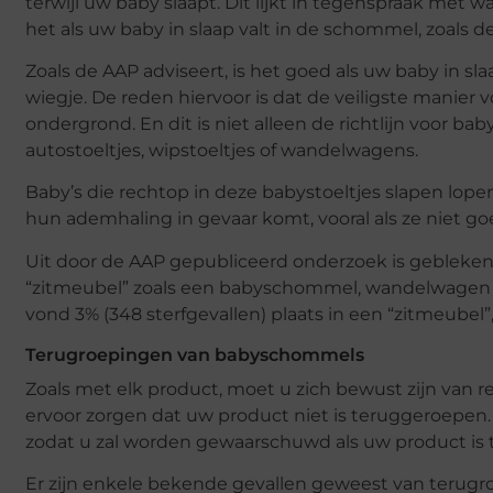
terwijl uw baby slaapt. Dit lijkt in tegenspraak met
het als uw baby in slaap valt in de schommel, zoals
Zoals de AAP adviseert, is het goed als uw baby in s
wiegje. De reden hiervoor is dat de veiligste manier v
ondergrond. En dit is niet alleen de richtlijn voor b
autostoeltjes, wipstoeltjes of wandelwagens.
Baby’s die rechtop in deze babystoeltjes slapen lopen
hun ademhaling in gevaar komt, vooral als ze niet 
Uit door de AAP gepubliceerd onderzoek is gebleken d
“zitmeubel” zoals een babyschommel, wandelwagen of 
vond 3% (348 sterfgevallen) plaats in een “zitmeube
Terugroepingen van babyschommels
Zoals met elk product, moet u zich bewust zijn van
ervoor zorgen dat uw product niet is teruggeroepen.
zodat u zal worden gewaarschuwd als uw product is
Er zijn enkele bekende gevallen geweest van teru