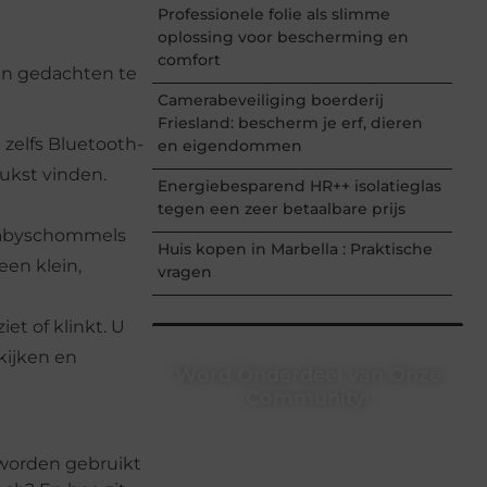
Professionele folie als slimme
oplossing voor bescherming en
comfort
 in gedachten te
Camerabeveiliging boerderij
Friesland: bescherm je erf, dieren
zelfs Bluetooth-
en eigendommen
ukst vinden.
Energiebesparend HR++ isolatieglas
tegen een zeer betaalbare prijs
 babyschommels
Huis kopen in Marbella : Praktische
een klein,
vragen
et of klinkt. U
 kijken en
Word Onderdeel van Onze
Community!
Registreer je vandaag nog en begin
met het delen van jouw unieke
 worden gebruikt
perspectief. Jouw woorden kunnen