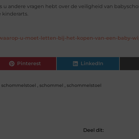
als u andere vragen hebt over de veiligheid van babysch
 kinderarts.
waarop-u-moet-letten-bij-het-kopen-van-een-baby-wi
Pinterest
LinkedIn
 schommelstoel
,
schommel
,
schommelstoel
Deel dit: