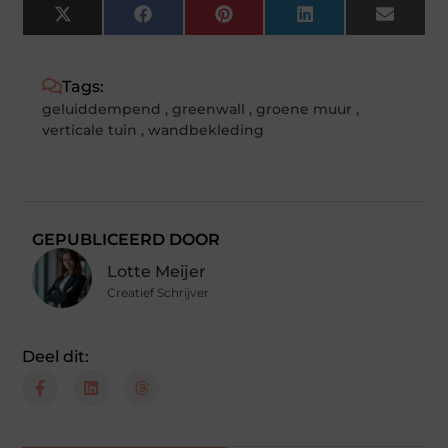
X
Facebook
Pinterest
LinkedIn
Email
(Twitter)
Tags:
geluiddempend
,
greenwall
,
groene muur
,
verticale tuin
,
wandbekleding
GEPUBLICEERD DOOR
Lotte Meijer
Creatief Schrijver
Deel dit: