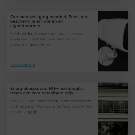
Camerabeveiliging boerderij Friesland:
bescherm je erf, dieren en
eigendommen
Een boerderij is vaak meer dan alleen een
werkplek. Het is een plek waar wordt
gewoond, gewerkt en
Lees verder ➜
Energiebesparend HR++ isolatieglas
tegen een zeer betaalbare prijs
HR Glas Laten Plaatsen: Duurzaam Besparen
op Energie en Wooncomfort Voel je ’s winters
de kou langs je