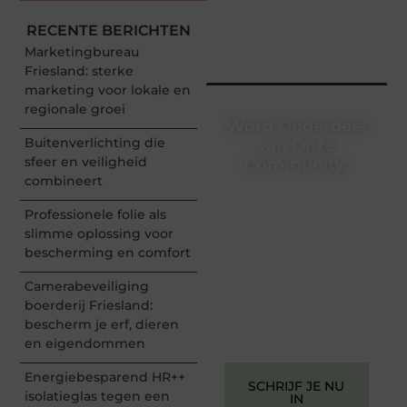
RECENTE BERICHTEN
Marketingbureau
Friesland: sterke
marketing voor lokale en
regionale groei
Word Onderdeel
Buitenverlichting die
van Onze
sfeer en veiligheid
Community!
combineert
Registreer je vandaag nog
en begin met het delen
Professionele folie als
van jouw unieke
slimme oplossing voor
perspectief. Jouw
bescherming en comfort
woorden kunnen
informeren, inspireren,
Camerabeveiliging
vermaken en verbinden –
boerderij Friesland:
ze verdienen het om
bescherm je erf, dieren
gehoord te worden!
en eigendommen
Energiebesparend HR++
SCHRIJF JE NU
isolatieglas tegen een
IN