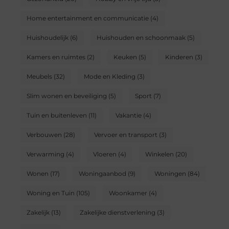
Home entertainment en communicatie
(4)
Huishoudelijk
(6)
Huishouden en schoonmaak
(5)
Kamers en ruimtes
(2)
Keuken
(5)
Kinderen
(3)
Meubels
(32)
Mode en Kleding
(3)
Slim wonen en beveiliging
(5)
Sport
(7)
Tuin en buitenleven
(11)
Vakantie
(4)
Verbouwen
(28)
Vervoer en transport
(3)
Verwarming
(4)
Vloeren
(4)
Winkelen
(20)
Wonen
(17)
Woningaanbod
(9)
Woningen
(84)
Woning en Tuin
(105)
Woonkamer
(4)
Zakelijk
(13)
Zakelijke dienstverlening
(3)