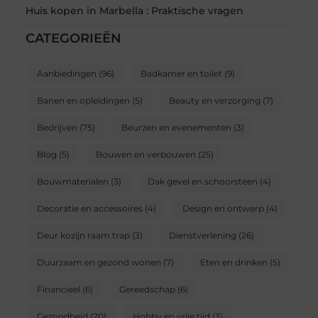
Huis kopen in Marbella : Praktische vragen
CATEGORIEËN
Aanbiedingen
(96)
Badkamer en toilet
(9)
Banen en opleidingen
(5)
Beauty en verzorging
(7)
Bedrijven
(75)
Beurzen en evenementen
(3)
Blog
(5)
Bouwen en verbouwen
(25)
Bouwmaterialen
(3)
Dak gevel en schoorsteen
(4)
Decoratie en accessoires
(4)
Design en ontwerp
(4)
Deur kozijn raam trap
(3)
Dienstverlening
(26)
Duurzaam en gezond wonen
(7)
Eten en drinken
(5)
Financieel
(6)
Gereedschap
(6)
Gezondheid
(20)
Hobby en vrije tijd
(3)