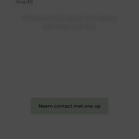
Zorg
(32)
Word onderdeel van onze
gemeenschap
Wij zijn een veelzijdig blogplatform dat
toegankelijk is voor iedereen – of je nu een passie
hebt voor schrijven, lezen of beide. Onze algemene
blog biedt een podium voor diverse onderwerpen
en persoonlijke verhalen.
❝
Word onderdeel van onze community en
draag bij aan een inspirerende plek waar ideeën
tot leven komen en gedeeld worden.
❞
Neem contact met ons op