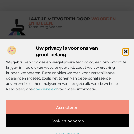
LAAT JE MEEVOEREN DOOR
WOORDEN
EN IDEEËN.
Totaal zorg Wonen
Uw privacy is voor ons van
Vind Ons Hier :
groot belang
Wij gebruiken cookies en vergelijkbare technologieën om inzicht te
krijgen in hoe u onze website gebruikt, zodat we uw ervaring
kunnen verbeteren. Deze cookies worden voor verschillende
doeleinden ingezet, zoals het tonen van gepersonaliseerde
Beroemdheden
Uit de Media
Partners
Over ons
Ons team
advertenties en het analyseren van het gebruik van de website.
Raadpleeg ons
cookiebeleid
voor meer informatie.
Contact
Artikel publiceren
Website index
Cookiebeleid (EU)
Goede backlinks kopen: zo doe je het slim, veilig en effectief
Accepteren
Inkomsten genereren met jouw website: haal alles uit je online platform
Cookies beheren
www.totaalzorgwonen.nl.
All Rights Reserved © 2025