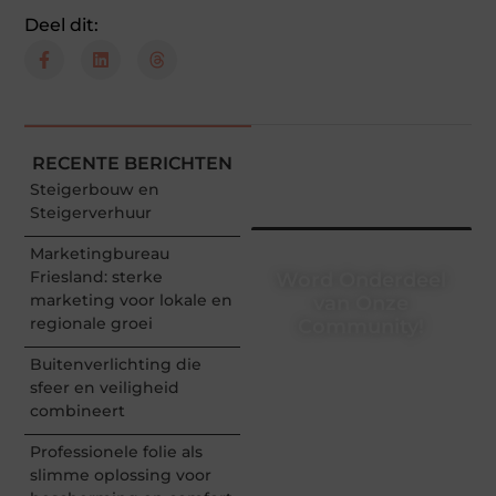
Deel dit:
RECENTE BERICHTEN
Steigerbouw en
Steigerverhuur
Marketingbureau
Friesland: sterke
Word Onderdeel
marketing voor lokale en
van Onze
regionale groei
Community!
Buitenverlichting die
Registreer je vandaag nog
en begin met het delen
sfeer en veiligheid
van jouw unieke
combineert
perspectief. Jouw
woorden kunnen
Professionele folie als
informeren, inspireren,
slimme oplossing voor
vermaken en verbinden –