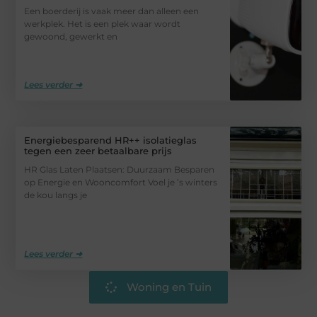
Een boerderij is vaak meer dan alleen een
werkplek. Het is een plek waar wordt
gewoond, gewerkt en
Lees verder ➜
Energiebesparend HR++ isolatieglas
tegen een zeer betaalbare prijs
HR Glas Laten Plaatsen: Duurzaam Besparen
op Energie en Wooncomfort Voel je ’s winters
de kou langs je
Lees verder ➜
Woning en Tuin