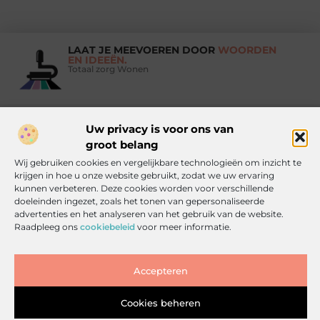
LAAT JE MEEVOEREN DOOR
WOORDEN
EN IDEEËN.
Totaal zorg Wonen
Uw privacy is voor ons van
Vind Ons Hier :
groot belang
Wij gebruiken cookies en vergelijkbare technologieën om inzicht te
krijgen in hoe u onze website gebruikt, zodat we uw ervaring
kunnen verbeteren. Deze cookies worden voor verschillende
doeleinden ingezet, zoals het tonen van gepersonaliseerde
Beroemdheden
Uit de Media
Partners
Over ons
Ons team
advertenties en het analyseren van het gebruik van de website.
Contact
Artikel publiceren
Website index
Cookiebeleid (EU)
Raadpleeg ons
cookiebeleid
voor meer informatie.
Goede backlinks kopen: zo doe je het slim, veilig en effectief
Inkomsten genereren met jouw website: haal alles uit je online platform
Accepteren
Cookies beheren
www.totaalzorgwonen.nl.
All Rights Reserved © 2025