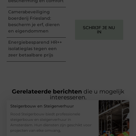
bescherming en comfort
ze verdienen het om
gehoord te worden!
Camerabeveiliging
boerderij Friesland:
bescherm je erf, dieren
SCHRIJF JE NU
en eigendommen
IN
Energiebesparend HR++
isolatieglas tegen een
zeer betaalbare prijs
Gerelateerde berichten
die u mogelijk
interesseren.
Steigerbouw en Steigerverhuur
Rood Steigerbouw biedt professionele
steigerbouw en steigerverhuur in
Amsterdam. Hun diensten zijn geschikt voor
projecten van elke omvang,