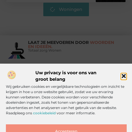
Woningen
LAAT JE MEEVOEREN DOOR
WOORDEN
EN IDEEËN.
Totaal zorg Wonen
Uw privacy is voor ons van
Vind Ons Hier :
groot belang
Wij gebruiken cookies en vergelijkbare technologieën om inzicht te
krijgen in hoe u onze website gebruikt, zodat we uw ervaring
kunnen verbeteren. Deze cookies worden voor verschillende
doeleinden ingezet, zoals het tonen van gepersonaliseerde
Beroemdheden
Uit de Media
Partners
Over ons
Ons team
advertenties en het analyseren van het gebruik van de website.
Raadpleeg ons
cookiebeleid
voor meer informatie.
Contact
Artikel publiceren
Website index
Cookiebeleid (EU)
Goede backlinks kopen: zo doe je het slim, veilig en effectief
Accepteren
Inkomsten genereren met jouw website: haal alles uit je online platform