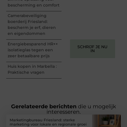
perspectief. Jouw
bescherming en comfort
woorden kunnen
informeren, inspireren,
Camerabeveiliging
vermaken en verbinden –
boerderij Friesland:
ze verdienen het om
bescherm je erf, dieren
gehoord te worden!
en eigendommen
Energiebesparend HR++
SCHRIJF JE NU
isolatieglas tegen een
IN
zeer betaalbare prijs
Huis kopen in Marbella :
Praktische vragen
Gerelateerde berichten
die u mogelijk
interesseren.
Marketingbureau Friesland: sterke
marketing voor lokale en regionale groei