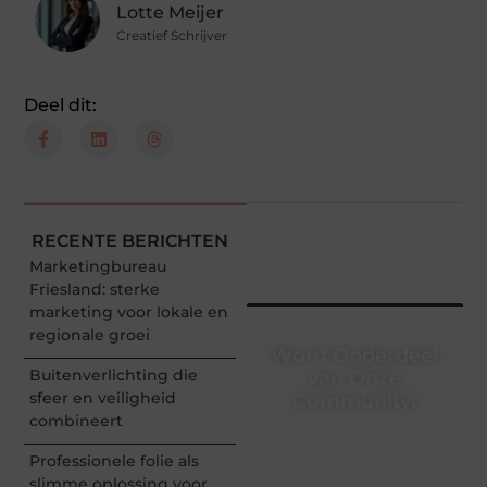
Lotte Meijer
Creatief Schrijver
Deel dit:
RECENTE BERICHTEN
Marketingbureau
Friesland: sterke
marketing voor lokale en
regionale groei
Word Onderdeel
Buitenverlichting die
van Onze
sfeer en veiligheid
Community!
combineert
Registreer je vandaag nog
en begin met het delen
Professionele folie als
van jouw unieke
slimme oplossing voor