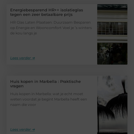
Energiebesparend HR++ isolatieglas
tegen een zeer betaalbare prijs
HR Glas Laten Plaatsen: Duurzaam Besparen
op Energie en Wooncomfort Voel je ’s winters
de kou langs je
Lees verder ➜
Huis kopen in Marbella : Praktische
vragen
Huis kopen in Marbella: wat je echt moet
weten voordat je begint Marbella heeft een
naam die voor
Lees verder ➜