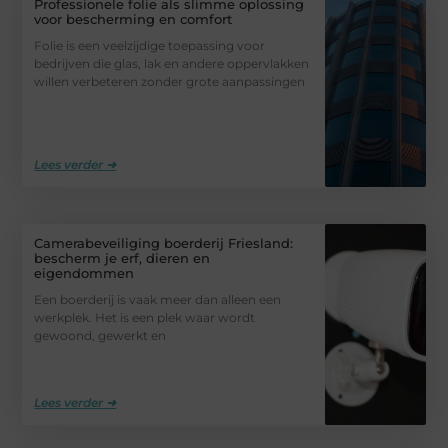
Professionele folie als slimme oplossing
voor bescherming en comfort
Folie is een veelzijdige toepassing voor
bedrijven die glas, lak en andere oppervlakken
willen verbeteren zonder grote aanpassingen
Lees verder ➜
Camerabeveiliging boerderij Friesland:
bescherm je erf, dieren en
eigendommen
Een boerderij is vaak meer dan alleen een
werkplek. Het is een plek waar wordt
gewoond, gewerkt en
Lees verder ➜