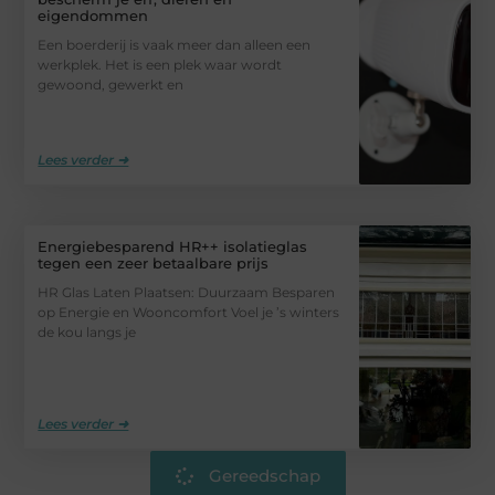
eigendommen
Een boerderij is vaak meer dan alleen een
werkplek. Het is een plek waar wordt
gewoond, gewerkt en
Lees verder ➜
Energiebesparend HR++ isolatieglas
tegen een zeer betaalbare prijs
HR Glas Laten Plaatsen: Duurzaam Besparen
op Energie en Wooncomfort Voel je ’s winters
de kou langs je
Lees verder ➜
Gereedschap