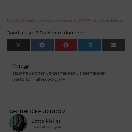
https://www.allesvoorgww.nl/1038-afzethekken
Goed artikel? Deel hem dan op:
X
Facebook
Pinterest
LinkedIn
Email
(Twitter)
Tags:
afzethek kopen
,
afzethekken
,
afzethekken
bestellen
,
allesvoorgww
GEPUBLICEERD DOOR
Lotte Meijer
Creatief Schrijver