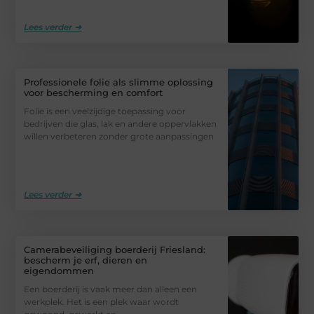
Lees verder ➜
Professionele folie als slimme oplossing
voor bescherming en comfort
Folie is een veelzijdige toepassing voor
bedrijven die glas, lak en andere oppervlakken
willen verbeteren zonder grote aanpassingen
Lees verder ➜
Camerabeveiliging boerderij Friesland:
bescherm je erf, dieren en
eigendommen
Een boerderij is vaak meer dan alleen een
werkplek. Het is een plek waar wordt