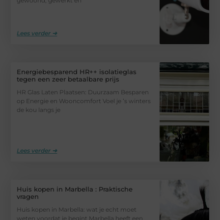
gewoond, gewerkt en
Lees verder ➜
Energiebesparend HR++ isolatieglas
tegen een zeer betaalbare prijs
HR Glas Laten Plaatsen: Duurzaam Besparen
op Energie en Wooncomfort Voel je ’s winters
de kou langs je
Lees verder ➜
Huis kopen in Marbella : Praktische
vragen
Huis kopen in Marbella: wat je echt moet
weten voordat je begint Marbella heeft een