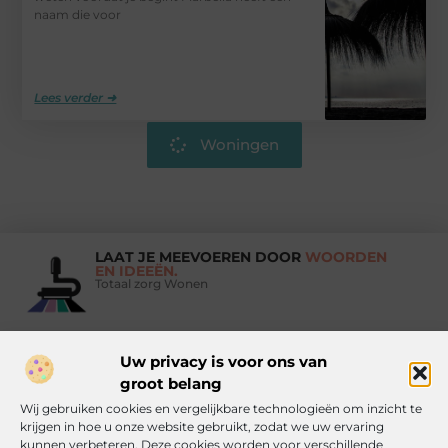
naam die voor
Lees verder ➜
Woningen
LAAT JE MEEVOEREN DOOR
WOORDEN
EN IDEEËN.
Totaal zorg Wonen
Uw privacy is voor ons van
Vind Ons Hier :
groot belang
Wij gebruiken cookies en vergelijkbare technologieën om inzicht te
krijgen in hoe u onze website gebruikt, zodat we uw ervaring
kunnen verbeteren. Deze cookies worden voor verschillende