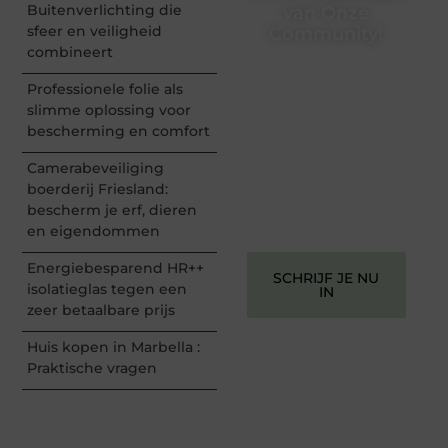
Buitenverlichting die
van Onze
sfeer en veiligheid
Community!
combineert
Registreer je vandaag nog
en begin met het delen
Professionele folie als
van jouw unieke
slimme oplossing voor
perspectief. Jouw
bescherming en comfort
woorden kunnen
informeren, inspireren,
Camerabeveiliging
vermaken en verbinden –
boerderij Friesland:
ze verdienen het om
bescherm je erf, dieren
gehoord te worden!
en eigendommen
Energiebesparend HR++
SCHRIJF JE NU
isolatieglas tegen een
IN
zeer betaalbare prijs
Huis kopen in Marbella :
Praktische vragen