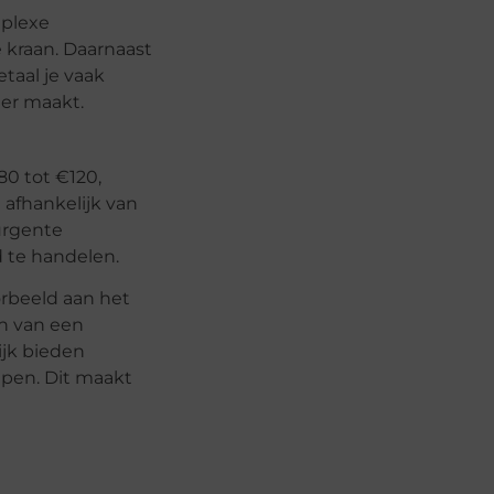
mplexe
 kraan. Daarnaast
taal je vaak
ger maakt.
80 tot €120,
 afhankelijk van
 urgente
d te handelen.
orbeeld aan het
en van een
jk bieden
epen. Dit maakt