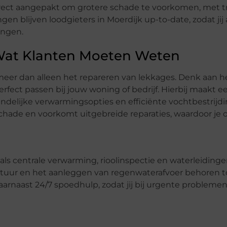
irect aangepakt om grotere schade te voorkomen, met t
en blijven loodgieters in Moerdijk up-to-date, zodat jij a
ingen.
 Wat Klanten Moeten Weten
meer dan alleen het repareren van lekkages. Denk aan he
fect passen bij jouw woning of bedrijf. Hierbij maakt 
ndelijke verwarmingsopties en efficiënte vochtbestrijdi
hade en voorkomt uitgebreide reparaties, waardoor je 
 zoals centrale verwarming, rioolinspectie en waterleidin
atuur en het aanleggen van regenwaterafvoer behoren t
arnaast 24/7 spoedhulp, zodat jij bij urgente probleme