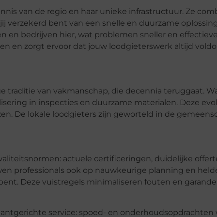
nis van de regio en haar unieke infrastructuur. Ze com
ij verzekerd bent van een snelle en duurzame oplossin
n bedrijven hier, wat problemen sneller en effectiever
n en zorgt ervoor dat jouw loodgieterswerk altijd voldo
e traditie van vakmanschap, die decennia teruggaat. Wa
lisering in inspecties en duurzame materialen. Deze evol
ezen. De lokale loodgieters zijn geworteld in de gemeen
aliteitsnormen: actuele certificeringen, duidelijke offer
uwen professionals ook op nauwkeurige planning en held
e bent. Deze vuistregels minimaliseren fouten en garand
klantgerichte service: spoed- en onderhoudsopdrachten 