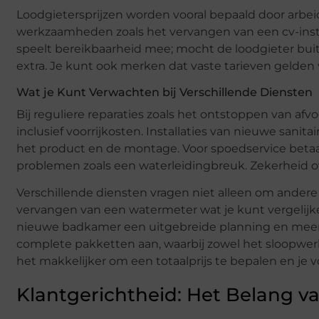
Loodgietersprijzen worden vooral bepaald door arbe
werkzaamheden zoals het vervangen van een cv-instal
speelt bereikbaarheid mee; mocht de loodgieter buit
extra. Je kunt ook merken dat vaste tarieven gelde
Wat je Kunt Verwachten bij Verschillende Diensten
Bij reguliere reparaties zoals het ontstoppen van afv
inclusief voorrijkosten. Installaties van nieuwe sani
het product en de montage. Voor spoedservice betaal j
problemen zoals een waterleidingbreuk. Zekerheid ov
Verschillende diensten vragen niet alleen om andere
vervangen van een watermeter wat je kunt vergelijke
nieuwe badkamer een uitgebreide planning en meerd
complete pakketten aan, waarbij zowel het sloopwerk
het makkelijker om een totaalprijs te bepalen en je vo
Klantgerichtheid: Het Belang v