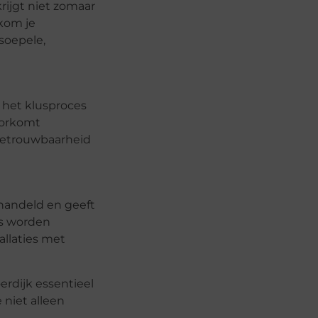
rijgt niet zomaar
kom je
soepele,
s het klusproces
oorkomt
 betrouwbaarheid
ehandeld en geeft
es worden
allaties met
erdijk essentieel
 niet alleen