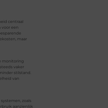
eid centraal
n voor een
rbesparende
iekosten, maar
e monitoring
steeds vaker
inder stilstand.
elheid van
e systemen, zoals
bruik aanzienlijk