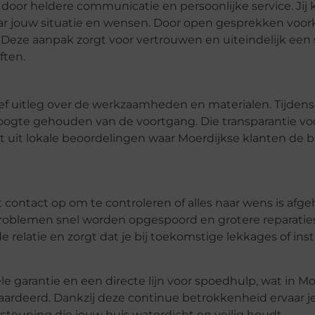
door heldere communicatie en persoonlijke service. Jij k
ar jouw situatie en wensen. Door open gesprekken voor
. Deze aanpak zorgt voor vertrouwen en uiteindelijk een 
ften.
sief uitleg over de werkzaamheden en materialen. Tijden
 hoogte gehouden van de voortgang. Die transparantie v
kt uit lokale beoordelingen waar Moerdijkse klanten de
t contact op om te controleren of alles naar wens is afg
 problemen snel worden opgespoord en grotere reparati
 relatie en zorgt dat je bij toekomstige lekkages of inst
e garantie en een directe lijn voor spoedhulp, wat in Mo
aardeerd. Dankzij deze continue betrokkenheid ervaar je
teuning die jouw huis waterdicht en veilig houdt.