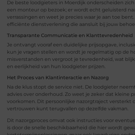
De beste loodgieters in Moerdijk onderscheiden zich 
een monteur op bezoek; er wordt echt geluisterd na
verrassingen en weet je precies waar je aan toe bent
efficiënte dienstverlening die aansluit bij jouw behoe
Transparante Communicatie en Klanttevredenheid
Je ontvangt vooraf een duidelijke prijsopgave, inclu
kun je vragen stellen en wordt je regelmatig op de
misverstanden en vergroot je tevredenheid, wat blij
en eerlijkheid van hun loodgieter prijzen.
Het Proces van Klantinteractie en Nazorg
Na de klus stopt de service niet. De loodgieter neem
advies over onderhoud. Zo weet je zeker dat kleine
voorkomen. Dit persoonlijke nazorgtraject versterkt de
vertrouwen kunt terugvallen op dezelfde vakman.
Dit nazorgproces omvat ook instructies voor eventuel
is door de snelle beschikbaarheid die hier wordt gew
kortetermijnoplossingen, maar ook langdurige onders