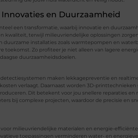
 Innovaties en Duurzaamheid
eel een transformatie, waarbij innovatie en duurzaamh
 kwaliteit, terwijl milieuvriendelijke oplossingen zorge
n in duurzame installaties zoals warmtepompen en wate
e toekomst. Zo profiteer je niet alleen van lagere energ
endaagse duurzaamheidsdoelen.
le detectiesystemen maken lekkagepreventie en realtim
kosten verlaagt. Daarnaast worden 3D-printtechnieken 
duceren. Dit betekent voor jou snellere reparaties en m
ters bij complexe projecten, waardoor de precisie en sn
n voor milieuvriendelijke materialen en energie-efficiënt
vatieve toepassingen verminderen water- en energiever