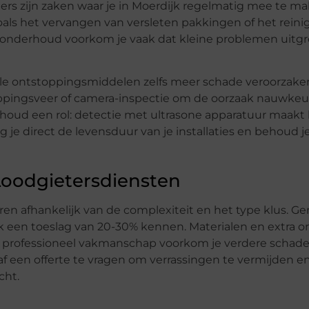
ers zijn zaken waar je in Moerdijk regelmatig mee te ma
oals het vervangen van versleten pakkingen of het reini
onderhoud voorkom je vaak dat kleine problemen uitgr
nele ontstoppingsmiddelen zelfs meer schade veroorzak
ppingsveer of camera-inspectie om de oorzaak nauwkeuri
erhoud een rol: detectie met ultrasone apparatuur maakt
eng je direct de levensduur van je installaties en behoud 
 Loodgietersdiensten
ren afhankelijk van de complexiteit en het type klus. Ge
ak een toeslag van 20-30% kennen. Materialen en extra 
n professioneel vakmanschap voorkom je verdere schad
af een offerte te vragen om verrassingen te vermijden en
cht.