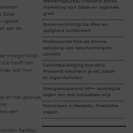
Marketingbureau Friesland: sterke
bineren
marketing voor lokale en regionale
groei
g. Deze
 oplost.
Buitenverlichting die sfeer en
et aan de
veiligheid combineert
Professionele folie als slimme
oplossing voor bescherming en
comfort
ar vroeger lood-
utie heeft het
Camerabeveiliging boerderij
schap, wat hun
Friesland: bescherm je erf, dieren
en eigendommen
Energiebesparend HR++ isolatieglas
tegen een zeer betaalbare prijs
tes en het gebruik
ere
Huis kopen in Marbella : Praktische
eren een
vragen
worden flexibel