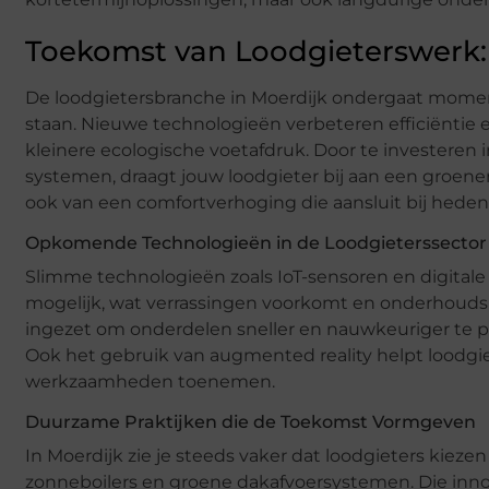
Toekomst van Loodgieterswerk:
De loodgietersbranche in Moerdijk ondergaat moment
staan. Nieuwe technologieën verbeteren efficiëntie en
kleinere ecologische voetafdruk. Door te investere
systemen, draagt jouw loodgieter bij aan een groener
ook van een comfortverhoging die aansluit bij hed
Opkomende Technologieën in de Loodgieterssector
Slimme technologieën zoals IoT-sensoren en digita
mogelijk, wat verrassingen voorkomt en onderhouds
ingezet om onderdelen sneller en nauwkeuriger te pro
Ook het gebruik van augmented reality helpt loodgie
werkzaamheden toenemen.
Duurzame Praktijken die de Toekomst Vormgeven
In Moerdijk zie je steeds vaker dat loodgieters kieze
zonneboilers en groene dakafvoersystemen. Die inno