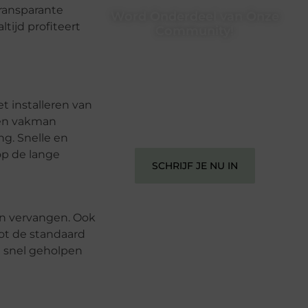
ransparante
Word Onderdeel van Onze
ltijd profiteert
Community!
Registreer je vandaag nog en begin
met het delen van jouw unieke
perspectief. Jouw woorden kunnen
informeren, inspireren, vermaken en
t installeren van
verbinden – ze verdienen het om
een vakman
gehoord te worden!
ng. Snelle en
op de lange
SCHRIJF JE NU IN
gen vervangen. Ook
ot de standaard
n snel geholpen