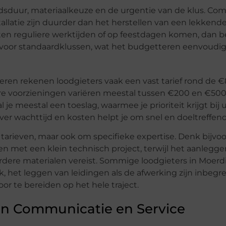
idsduur, materiaalkeuze en de urgentie van de klus. Co
latie zijn duurder dan het herstellen van een lekkende
en reguliere werktijden of op feestdagen komen, dan be
n voor standaardklussen, wat het budgetteren eenvoudi
oeren rekenen loodgieters vaak een vast tarief rond de €
taire voorzieningen variëren meestal tussen €200 en €500
e meestal een toeslag, waarmee je prioriteit krijgt bij
er wachttijd en kosten helpt je om snel en doeltreffen
 tarieven, maar ook om specifieke expertise. Denk bijvo
n met een klein technisch project, terwijl het aanlegg
ere materialen vereist. Sommige loodgieters in Moerdi
, het leggen van leidingen als de afwerking zijn inbegr
or te bereiden op het hele traject.
an Communicatie en Service