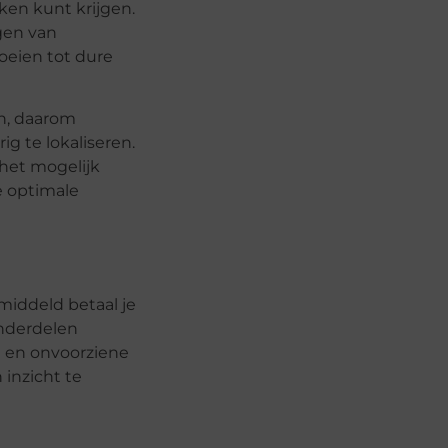
ken kunt krijgen.
gen van
oeien tot dure
en, daarom
g te lokaliseren.
 het mogelijk
je optimale
middeld betaal je
onderdelen
e en onvoorziene
 inzicht te