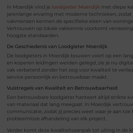
In Moerdijk vind je
loodgieter Moerdijk
met diepe ken
jarenlange ervaring met moderne technieken, zodat j
vakmensen kennen de specifieke eisen van woningen e
Vertrouwen op lokale vakkennis voorkomt verrassinge
hoogste standaarden.
De Geschiedenis van Loodgieter Moerdijk
De loodgieters in Moerdijk bouwen voort op een lang
en koperen leidingen werden gelegd, zie je nu digita
vak verbeterd zonder het oog voor kwaliteit te verli
service persoonlijk en betrouwbaar maakt.
Vuistregels van Kwaliteit en Betrouwbaarheid
Een betrouwbare loodgieter hanteert altijd strikte kw
van materiaal dat lang meegaat. In Moerdijk vertro
communicatie, zodat jij precies weet waar je aan to
probleemloze afhandeling van elk project.
Verder komt deze kwaliteitsaanpak tot uiting in de 