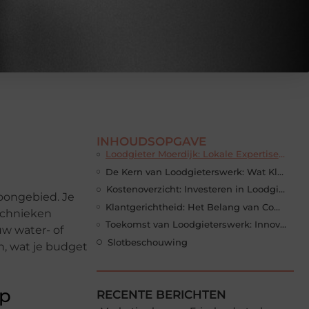
INHOUDSOPGAVE
Loodgieter Moerdijk: Lokale Expertise en Vertrouwd Vakmanschap
De Kern van Loodgieterswerk: Wat Klanten Moeten Weten
Kostenoverzicht: Investeren in Loodgietersdiensten
woongebied. Je
Klantgerichtheid: Het Belang van Communicatie en Service
technieken
Toekomst van Loodgieterswerk: Innovaties en Duurzaamheid
uw water- of
Slotbeschouwing
, wat je budget
ap
RECENTE BERICHTEN