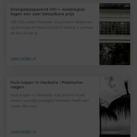
Energiebesparend HR++ isolatieglas
tegen een zeer betaalbare prijs
HR Glas Laten Plaatsen: Duurzaam Besparen
op Energie en Wooncomfort Voel je ’s winters
de kou langs je
Lees verder ➜
Huis kopen in Marbella : Praktische
vragen
Huis kopen in Marbella: wat je echt moet
weten voordat je begint Marbella heeft een
naam die voor
Lees verder ➜