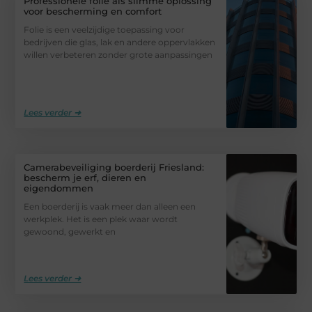
Professionele folie als slimme oplossing
voor bescherming en comfort
Folie is een veelzijdige toepassing voor
bedrijven die glas, lak en andere oppervlakken
willen verbeteren zonder grote aanpassingen
Lees verder ➜
Camerabeveiliging boerderij Friesland:
bescherm je erf, dieren en
eigendommen
Een boerderij is vaak meer dan alleen een
werkplek. Het is een plek waar wordt
gewoond, gewerkt en
Lees verder ➜