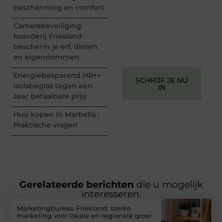
perspectief. Jouw
bescherming en comfort
woorden kunnen
informeren, inspireren,
Camerabeveiliging
vermaken en verbinden –
boerderij Friesland:
ze verdienen het om
bescherm je erf, dieren
gehoord te worden!
en eigendommen
Energiebesparend HR++
SCHRIJF JE NU
isolatieglas tegen een
IN
zeer betaalbare prijs
Huis kopen in Marbella :
Praktische vragen
Gerelateerde berichten
die u mogelijk
interesseren.
Marketingbureau Friesland: sterke
marketing voor lokale en regionale groei