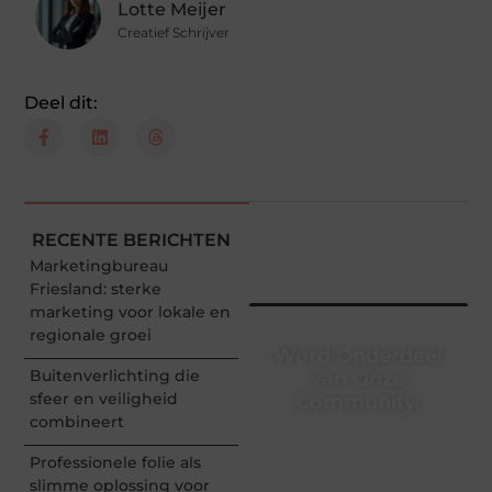
Lotte Meijer
Creatief Schrijver
Deel dit:
RECENTE BERICHTEN
Marketingbureau
Friesland: sterke
marketing voor lokale en
regionale groei
Word Onderdeel
Buitenverlichting die
van Onze
sfeer en veiligheid
Community!
combineert
Registreer je vandaag nog
en begin met het delen
Professionele folie als
van jouw unieke
slimme oplossing voor