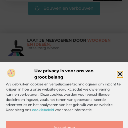
Bouwen en verbouwen
LAAT JE MEEVOEREN DOOR
WOORDEN
EN IDEEËN.
Totaal zorg Wonen
Uw privacy is voor ons van
Vind Ons Hier :
groot belang
Wij gebruiken cookies en vergelijkbare technologieën om inzicht te
krijgen in hoe u onze website gebruikt, zodat we uw ervaring
kunnen verbeteren. Deze cookies worden voor verschillende
doeleinden ingezet, zoals het tonen van gepersonaliseerde
Beroemdheden
Uit de Media
Partners
Over ons
Ons team
advertenties en het analyseren van het gebruik van de website.
Contact
Artikel publiceren
Website index
Cookiebeleid (EU)
Raadpleeg ons
cookiebeleid
voor meer informatie.
Goede backlinks kopen: zo doe je het slim, veilig en effectief
Inkomsten genereren met jouw website: haal alles uit je online platform
Accepteren