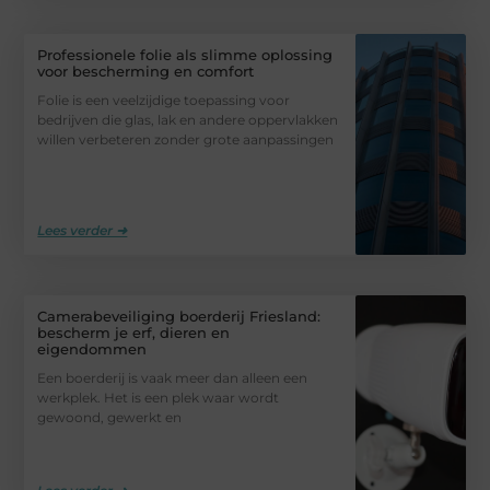
Professionele folie als slimme oplossing
voor bescherming en comfort
Folie is een veelzijdige toepassing voor
bedrijven die glas, lak en andere oppervlakken
willen verbeteren zonder grote aanpassingen
Lees verder ➜
Camerabeveiliging boerderij Friesland:
bescherm je erf, dieren en
eigendommen
Een boerderij is vaak meer dan alleen een
werkplek. Het is een plek waar wordt
gewoond, gewerkt en