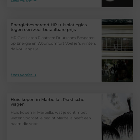
Lees verder ➜
Energiebesparend HR++ isolatieglas
tegen een zeer betaalbare prijs
HR Glas Laten Plaatsen: Duurzaam Besparen
op Energie en Wooncomfort Voel je ’s winters
de kou langs je
Lees verder ➜
Huis kopen in Marbella : Praktische
vragen
Huis kopen in Marbella: wat je echt moet
weten voordat je begint Marbella heeft een
naam die voor