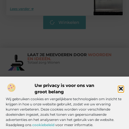
Lees verder ➜
Winkelen
LAAT JE MEEVOEREN DOOR
WOORDEN
EN IDEEËN.
Totaal zorg Wonen
Uw privacy is voor ons van
Vind Ons Hier :
groot belang
Wij gebruiken cookies en vergelijkbare technologieën om inzicht te
krijgen in hoe u onze website gebruikt, zodat we uw ervaring
kunnen verbeteren. Deze cookies worden voor verschillende
doeleinden ingezet, zoals het tonen van gepersonaliseerde
Beroemdheden
Uit de Media
Partners
Over ons
Ons team
advertenties en het analyseren van het gebruik van de website.
Contact
Artikel publiceren
Website index
Cookiebeleid (EU)
Raadpleeg ons
cookiebeleid
voor meer informatie.