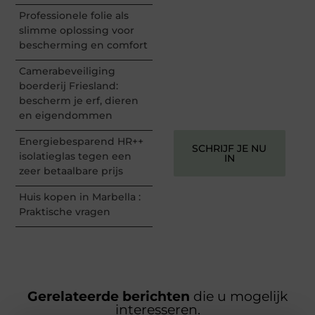
Registreer je vandaag nog
en begin met het delen
Professionele folie als
van jouw unieke
slimme oplossing voor
perspectief. Jouw
bescherming en comfort
woorden kunnen
informeren, inspireren,
Camerabeveiliging
vermaken en verbinden –
boerderij Friesland:
ze verdienen het om
bescherm je erf, dieren
gehoord te worden!
en eigendommen
Energiebesparend HR++
SCHRIJF JE NU
isolatieglas tegen een
IN
zeer betaalbare prijs
Huis kopen in Marbella :
Praktische vragen
Gerelateerde berichten
die u mogelijk
interesseren.