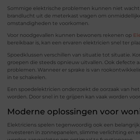
Sommige elektrische problemen kunnen niet wachten.
brandlucht uit de meterkast vragen om onmiddellijke a
omstandigheden te voorkomen.
Voor noodgevallen kunnen bewoners rekenen op
El
bereikbaar is, kan een ervaren elektricien snel ter plaa
Spoedklussen verschillen van situatie tot situatie. 
groepen die steeds opnieuw uitvallen. Ook defecte a
problemen. Wanneer er sprake is van rookontwikkeling
in te schakelen.
Een spoedelektricien onderzoekt de oorzaak van het p
worden. Door snel in te grijpen kan vaak worden vo
Moderne oplossingen voor woni
Elektriciens spelen tegenwoordig ook een belangrij
investeren in zonnepanelen, slimme verlichting en e
worden aangesloten om optimaal te functioneren.