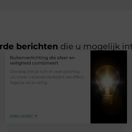
rde berichten
die u mogelijk in
Buitenverlichting die sfeer en
veiligheid combineert
Overdag ziet je tuin er vaak prachtig
uit, maar ’s avonds verdwijnt dat effect.
Tegelijk wil je veilig
Lees verder ➜