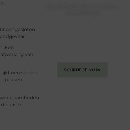
n.
Word Onderdeel van Onze
Community!
Registreer je vandaag nog en begin
met het delen van jouw unieke
echt aangesloten
perspectief. Jouw woorden kunnen
randgevaar.
informeren, inspireren, vermaken en
verbinden – ze verdienen het om
n. Een
gehoord te worden!
 afwerking van
SCHRIJF JE NU IN
lijkt een storing
n te pakken
ral werkzaamheden
 de juiste