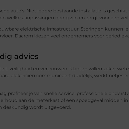
che auto’s. Niet iedere bestaande installatie is geschikt
en welke aanpassingen nodig zijn en zorgt voor een veilig
wbare elektrische infrastructuur. Storingen kunnen leid
erkvloer. Daarom kiezen veel ondernemers voor periodiek
dig advies
iteit, veiligheid en vertrouwen. Klanten willen zeker we
bare elektricien communiceert duidelijk, werkt netjes 
ag profiteer je van snelle service, professionele onderst
 onderhoud aan de meterkast of een spoedgeval midden in
en deskundig wordt uitgevoerd.