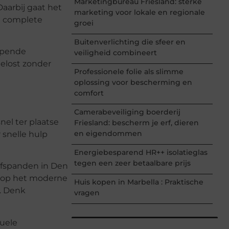
Marketingbureau Friesland: sterke
Daarbij gaat het
marketing voor lokale en regionale
e complete
groei
Buitenverlichting die sfeer en
opende
veiligheid combineert
elost zonder
Professionele folie als slimme
oplossing voor bescherming en
comfort
Camerabeveiliging boerderij
nel ter plaatse
Friesland: bescherm je erf, dieren
en eigendommen
 snelle hulp
Energiebesparend HR++ isolatieglas
tegen een zeer betaalbare prijs
ijfspanden in Den
n op het moderne
Huis kopen in Marbella : Praktische
r. Denk
vragen
tuele