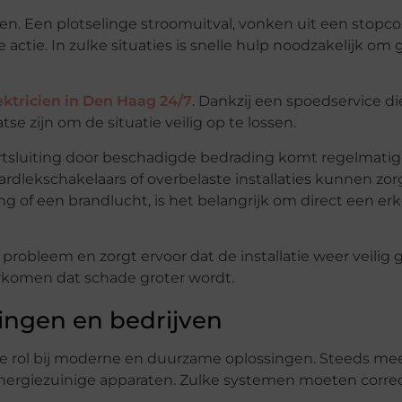
 Een plotselinge stroomuitval, vonken uit een stopco
ctie. In zulke situaties is snelle hulp noodzakelijk om g
ektricien in Den Haag 24/7
. Dankzij een spoedservice d
tse zijn om de situatie veilig op te lossen.
Kortsluiting door beschadigde bedrading komt regelmatig 
ardlekschakelaars of overbelaste installaties kunnen zo
 of een brandlucht, is het belangrijk om direct een erk
robleem en zorgt ervoor dat de installatie weer veilig 
orkomen dat schade groter wordt.
ngen en bedrijven
ke rol bij moderne en duurzame oplossingen. Steeds m
nergiezuinige apparaten. Zulke systemen moeten correct