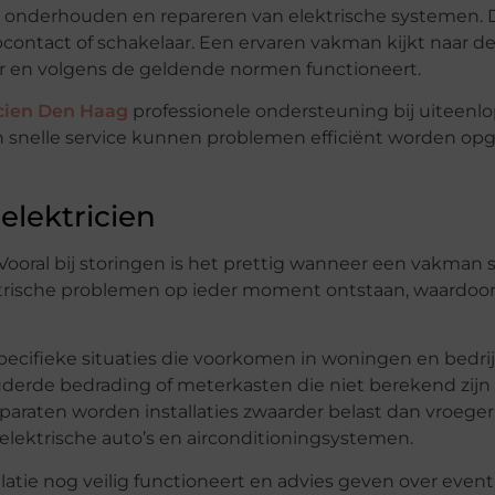
en, onderhouden en repareren van elektrische systemen. 
contact of schakelaar. Een ervaren vakman kijkt naar d
baar en volgens de geldende normen functioneert.
icien Den Haag
professionele ondersteuning bij uiteenl
n snelle service kunnen problemen efficiënt worden opg
elektricien
 Vooral bij storingen is het prettig wanneer een vakman s
ktrische problemen op ieder moment ontstaan, waardoor
 specifieke situaties die voorkomen in woningen en bedr
uderde bedrading of meterkasten die niet berekend zij
araten worden installaties zwaarder belast dan vroege
elektrische auto’s en airconditioningsystemen.
llatie nog veilig functioneert en advies geven over even