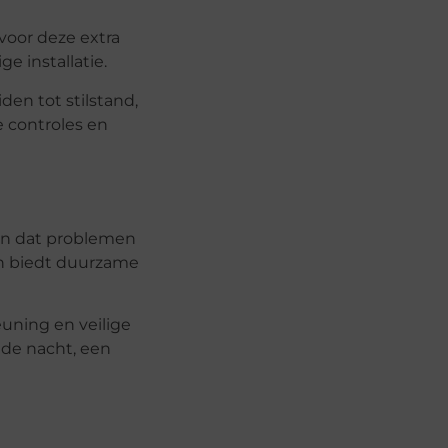
 voor deze extra
e installatie.
en tot stilstand,
e controles en
ten dat problemen
en biedt duurzame
euning en veilige
 de nacht, een