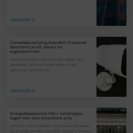
Lees verder ➜
Camerabeveiliging boerderij Friesland:
bescherm je erf, dieren en
eigendommen
Een boerderij is vaak meer dan alleen een
werkplek. Het is een plek waar wordt
gewoond, gewerkt en
Lees verder ➜
Energiebesparend HR++ isolatieglas
tegen een zeer betaalbare prijs
HR Glas Laten Plaatsen: Duurzaam Besparen
op Energie en Wooncomfort Voel je ’s winters