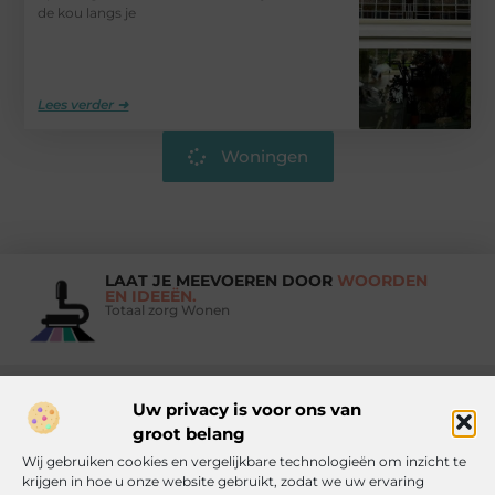
de kou langs je
Lees verder ➜
Woningen
LAAT JE MEEVOEREN DOOR
WOORDEN
EN IDEEËN.
Totaal zorg Wonen
Uw privacy is voor ons van
Vind Ons Hier :
groot belang
Wij gebruiken cookies en vergelijkbare technologieën om inzicht te
krijgen in hoe u onze website gebruikt, zodat we uw ervaring