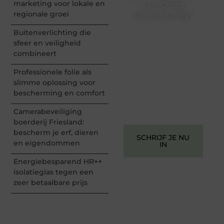
marketing voor lokale en
van Onze
regionale groei
Community!
Buitenverlichting die
Registreer je vandaag nog
en begin met het delen
sfeer en veiligheid
van jouw unieke
combineert
perspectief. Jouw
woorden kunnen
Professionele folie als
informeren, inspireren,
slimme oplossing voor
vermaken en verbinden –
bescherming en comfort
ze verdienen het om
gehoord te worden!
Camerabeveiliging
boerderij Friesland:
bescherm je erf, dieren
SCHRIJF JE NU
en eigendommen
IN
Energiebesparend HR++
isolatieglas tegen een
zeer betaalbare prijs