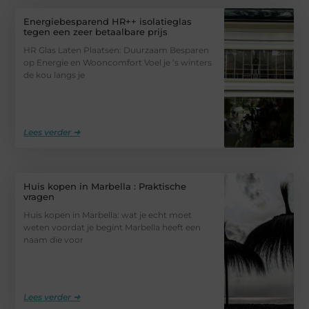
Energiebesparend HR++ isolatieglas
tegen een zeer betaalbare prijs
HR Glas Laten Plaatsen: Duurzaam Besparen
op Energie en Wooncomfort Voel je ’s winters
de kou langs je
Lees verder ➜
Huis kopen in Marbella : Praktische
vragen
Huis kopen in Marbella: wat je echt moet
weten voordat je begint Marbella heeft een
naam die voor
Lees verder ➜