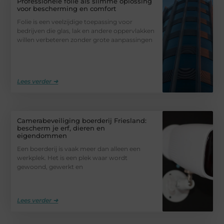
Professionele folie als slimme oplossing
voor bescherming en comfort
Folie is een veelzijdige toepassing voor
bedrijven die glas, lak en andere oppervlakken
willen verbeteren zonder grote aanpassingen
Lees verder ➜
Camerabeveiliging boerderij Friesland:
bescherm je erf, dieren en
eigendommen
Een boerderij is vaak meer dan alleen een
werkplek. Het is een plek waar wordt
gewoond, gewerkt en
Lees verder ➜