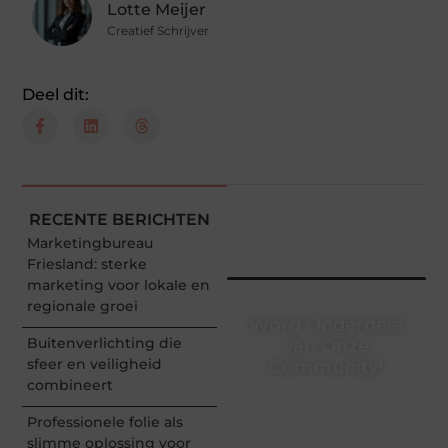
Lotte Meijer
Creatief Schrijver
Deel dit:
RECENTE BERICHTEN
Marketingbureau
Friesland: sterke
marketing voor lokale en
regionale groei
Word Onderdeel
Buitenverlichting die
van Onze
sfeer en veiligheid
Community!
combineert
Registreer je vandaag nog
en begin met het delen
Professionele folie als
van jouw unieke
slimme oplossing voor