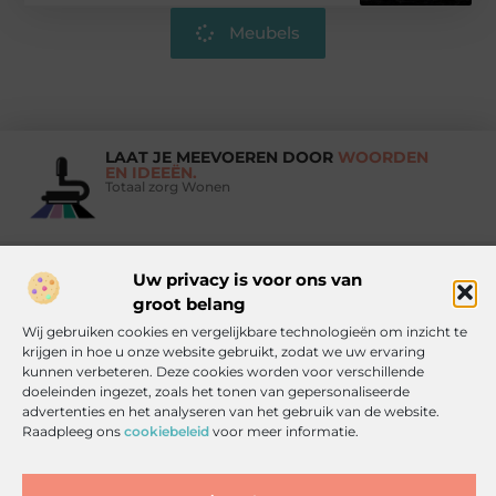
Meubels
LAAT JE MEEVOEREN DOOR
WOORDEN
EN IDEEËN.
Totaal zorg Wonen
Uw privacy is voor ons van
Vind Ons Hier :
groot belang
Wij gebruiken cookies en vergelijkbare technologieën om inzicht te
krijgen in hoe u onze website gebruikt, zodat we uw ervaring
kunnen verbeteren. Deze cookies worden voor verschillende
doeleinden ingezet, zoals het tonen van gepersonaliseerde
Beroemdheden
Uit de Media
Partners
Over ons
Ons team
advertenties en het analyseren van het gebruik van de website.
Contact
Artikel publiceren
Website index
Cookiebeleid (EU)
Raadpleeg ons
cookiebeleid
voor meer informatie.
Goede backlinks kopen: zo doe je het slim, veilig en effectief
Inkomsten genereren met jouw website: haal alles uit je online platform