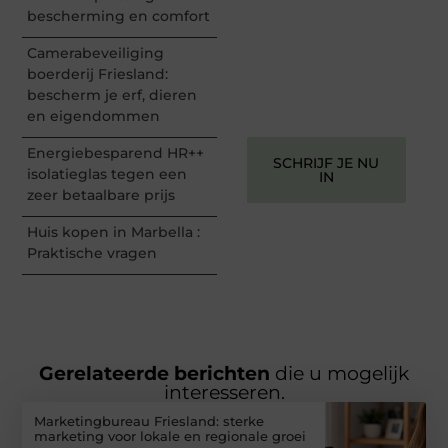
perspectief. Jouw
bescherming en comfort
woorden kunnen
informeren, inspireren,
Camerabeveiliging
vermaken en verbinden –
boerderij Friesland:
ze verdienen het om
bescherm je erf, dieren
gehoord te worden!
en eigendommen
Energiebesparend HR++
SCHRIJF JE NU
isolatieglas tegen een
IN
zeer betaalbare prijs
Huis kopen in Marbella :
Praktische vragen
Gerelateerde berichten
die u mogelijk
interesseren.
Marketingbureau Friesland: sterke
marketing voor lokale en regionale groei