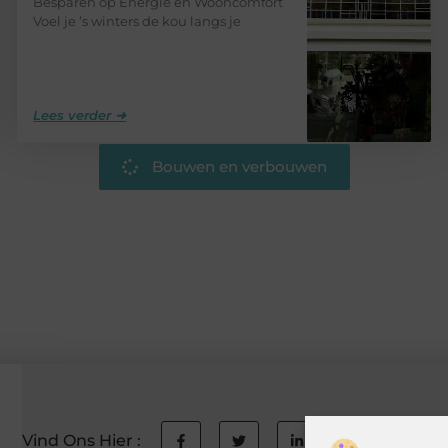
Besparen op Energie en Wooncomfort
Voel je ’s winters de kou langs je
Lees verder ➜
Bouwen en verbouwen
Vind Ons Hier :