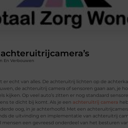
achteruitrijcamera’s
n En Verbouwen
rt er echt van alles. De achteruitrij lichten op de achterk
en, de achteruitrij camera of sensoren gaan aan, je hoor
els kijken. Op veel auto’s zitten er nog standaard senso
ens te dicht bij komt. Als je een
achteruitrij camera
hebt
derde oog, in je achterhoofd. Met een achteruitrijcamera g
inds de uitvinding en implementatie van achteruitrij cam
veel mensen een gevreesd onderdeel van het besturen van