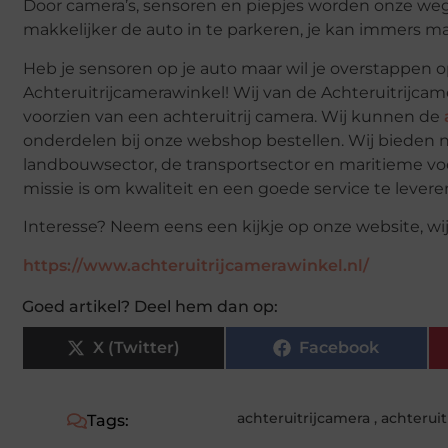
Door camera’s, sensoren en piepjes worden onze weg
makkelijker de auto in te parkeren, je kan immers makk
Heb je sensoren op je auto maar wil je overstappen 
Achteruitrijcamerawinkel! Wij van de Achteruitrijcam
voorzien van een achteruitrij camera. Wij kunnen de
onderdelen bij onze webshop bestellen. Wij bieden ni
landbouwsector, de transportsector en maritieme voer
missie is om kwaliteit en een goede service te levere
Interesse? Neem eens een kijkje op onze website, wij
https://www.achteruitrijcamerawinkel.nl/
Goed artikel? Deel hem dan op:
X (Twitter)
Facebook
achteruitrijcamera
,
achterui
Tags: