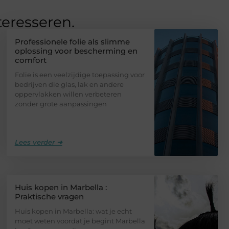
teresseren.
Professionele folie als slimme
oplossing voor bescherming en
comfort
Folie is een veelzijdige toepassing voor
bedrijven die glas, lak en andere
oppervlakken willen verbeteren
zonder grote aanpassingen
Lees verder ➜
Huis kopen in Marbella :
Praktische vragen
Huis kopen in Marbella: wat je echt
moet weten voordat je begint Marbella