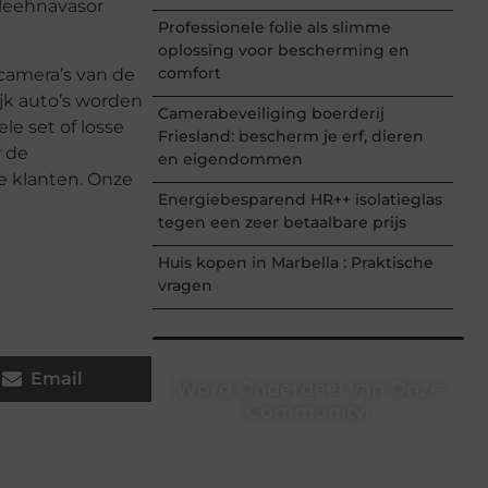
 leehnavasor
Professionele folie als slimme
oplossing voor bescherming en
comfort
 camera’s van de
ijk auto’s worden
Camerabeveiliging boerderij
le set of losse
Friesland: bescherm je erf, dieren
r de
en eigendommen
ke klanten. Onze
Energiebesparend HR++ isolatieglas
tegen een zeer betaalbare prijs
Huis kopen in Marbella : Praktische
vragen
Email
Word Onderdeel van Onze
Community!
Registreer je vandaag nog en begin
met het delen van jouw unieke