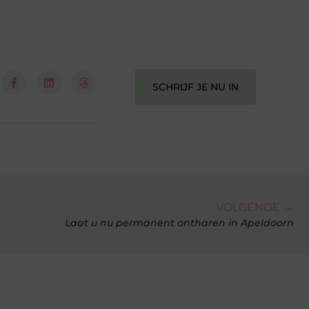
perspectief. Jouw woorden kunnen
informeren, inspireren, vermaken en
verbinden – ze verdienen het om
gehoord te worden!
SCHRIJF JE NU IN
VOLGENDE →
Laat u nu permanent ontharen in Apeldoorn