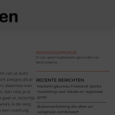
INHOUDSOPGAVE
Er zijn geen kopteksten gevonden op
deze pagina.
ant van je auto
t piepjes als je
RECENTE BERICHTEN
ren, daarmee kan
Marketingbureau Friesland: sterke
, dan heb je al
marketing voor lokale en regionale
groei
aat er, letterlijk
era’s, is de weg
Buitenverlichting die sfeer en
 een voertuig.
veiligheid combineert