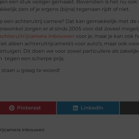
en een stuk veiliger gemaakt. Bovendien is het nu ook
elijk zien of je ergens (bijna) tegenaan rijdt of niet.
op een achteruitrij camera? Dat kan gemakkelijk met de
erawinkel zorgen er al sinds 2005 voor dat zoveel mogel
achteruitrijcamera inbouwen
voor je, maar je kan ook he
et alleen achteruitrijcamera’s voor auto’s, maar ook voo
tuigen. Dit doen we voor zowel particuliere als zakelij
n tegen een scherpe prijs.
 staan u graag te woord!
Pinterest
LinkedIn
trijcamera inbouwen