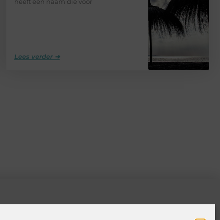
heeft een naam die voor
Lees verder ➜