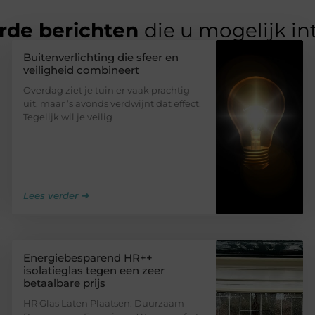
rde berichten
die u mogelijk in
Buitenverlichting die sfeer en
veiligheid combineert
Overdag ziet je tuin er vaak prachtig
uit, maar ’s avonds verdwijnt dat effect.
Tegelijk wil je veilig
Lees verder ➜
Energiebesparend HR++
isolatieglas tegen een zeer
betaalbare prijs
HR Glas Laten Plaatsen: Duurzaam