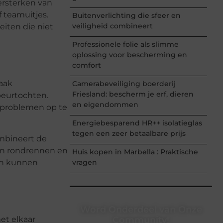
ersterken van
 teamuitjes.
Buitenverlichting die sfeer en
veiligheid combineert
eiten die niet
Professionele folie als slimme
oplossing voor bescherming en
comfort
vaak
Camerabeveiliging boerderij
Friesland: bescherm je erf, dieren
peurtochten.
en eigendommen
 problemen op te
Energiebesparend HR++ isolatieglas
tegen een zeer betaalbare prijs
ombineert de
len rondrennen en
Huis kopen in Marbella : Praktische
ten kunnen
vragen
Word Onderdeel van Onze
et elkaar
Community!