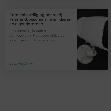
Camerabeveiliging boerderij
Friesland: bescherm je erf, dieren
en eigendommen
Een boerderij is vaak meer dan alleen
een werkplek. Het is een plek waar
wordt gewoond, gewerkt en
Lees verder ➜