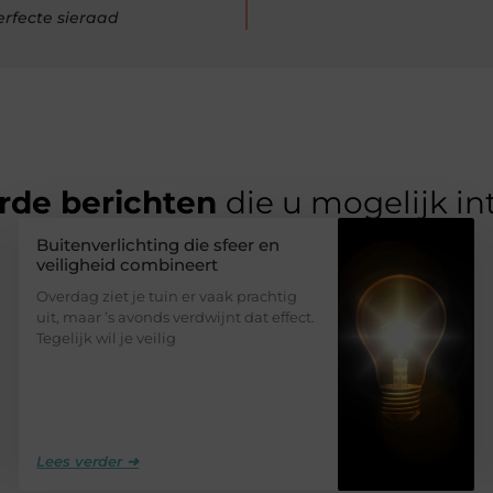
erfecte sieraad
rde berichten
die u mogelijk in
Buitenverlichting die sfeer en
veiligheid combineert
Overdag ziet je tuin er vaak prachtig
uit, maar ’s avonds verdwijnt dat effect.
Tegelijk wil je veilig
Lees verder ➜