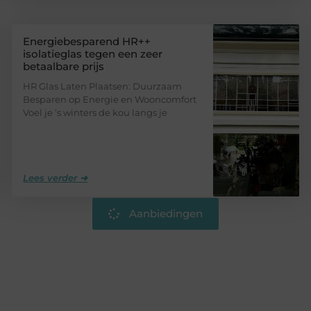
Energiebesparend HR++
isolatieglas tegen een zeer
betaalbare prijs
HR Glas Laten Plaatsen: Duurzaam
Besparen op Energie en Wooncomfort
Voel je ’s winters de kou langs je
Lees verder ➜
Aanbiedingen