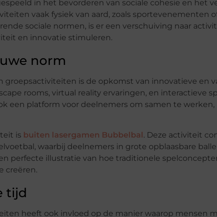
 gespeeld in het bevorderen van sociale cohesie en het v
iteiten vaak fysiek van aard, zoals sportevenementen of
de sociale normen, is er een verschuiving naar activit
iteit en innovatie stimuleren.
ieuwe norm
 groepsactiviteiten is de opkomst van innovatieve en 
pe rooms, virtual reality ervaringen, en interactieve s
 ook een platform voor deelnemers om samen te werken,
teit is
buiten lasergamen Bubbelbal
. Deze activiteit c
elvoetbal, waarbij deelnemers in grote opblaasbare bal
een perfecte illustratie van hoe traditionele spelconcep
 creëren.
 tijd
teiten heeft ook invloed op de manier waarop mensen m