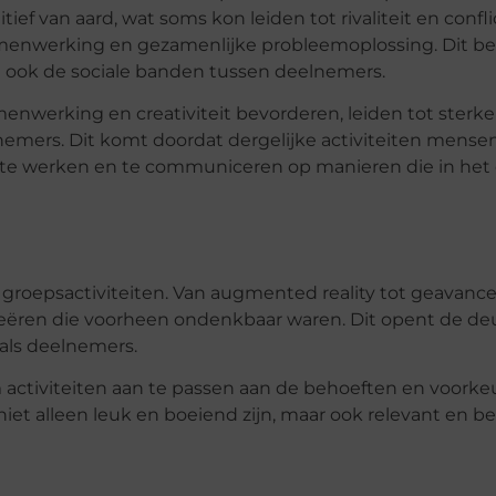
ief van aard, wat soms kon leiden tot rivaliteit en conf
menwerking en gezamenlijke probleemoplossing. Dit be
t ook de sociale banden tussen deelnemers.
nwerking en creativiteit bevorderen, leiden tot sterker
mers. Dit komt doordat dergelijke activiteiten mensen
 werken en te communiceren op manieren die in het d
n groepsactiviteiten. Van augmented reality tot geavance
eëren die voorheen ondenkbaar waren. Dit opent de de
als deelnemers.
activiteiten aan te passen aan de behoeften en voorke
niet alleen leuk en boeiend zijn, maar ook relevant en b