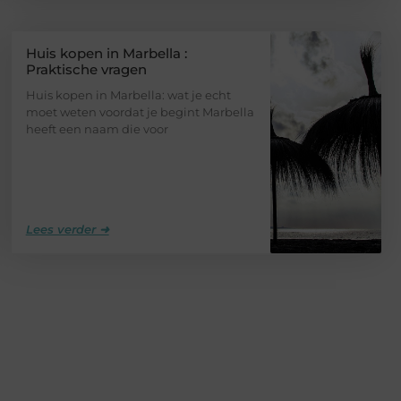
Huis kopen in Marbella :
Praktische vragen
Huis kopen in Marbella: wat je echt
moet weten voordat je begint Marbella
heeft een naam die voor
Lees verder ➜