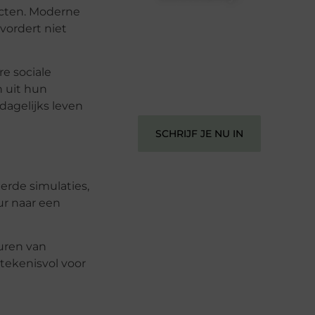
licten. Moderne
Registreer je vandaag nog en begin
vordert niet
met het delen van jouw unieke
perspectief. Jouw woorden kunnen
informeren, inspireren, vermaken en
e sociale
verbinden – ze verdienen het om
gehoord te worden!
 uit hun
agelijks leven
SCHRIJF JE NU IN
erde simulaties,
ur naar een
uren van
etekenisvol voor