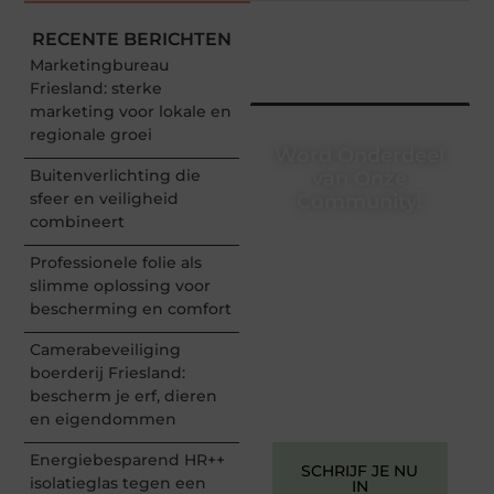
RECENTE BERICHTEN
Marketingbureau
Friesland: sterke
marketing voor lokale en
regionale groei
Word Onderdeel
Buitenverlichting die
van Onze
sfeer en veiligheid
Community!
combineert
Registreer je vandaag nog
en begin met het delen
Professionele folie als
van jouw unieke
slimme oplossing voor
perspectief. Jouw
bescherming en comfort
woorden kunnen
informeren, inspireren,
Camerabeveiliging
vermaken en verbinden –
boerderij Friesland:
ze verdienen het om
bescherm je erf, dieren
gehoord te worden!
en eigendommen
Energiebesparend HR++
SCHRIJF JE NU
isolatieglas tegen een
IN