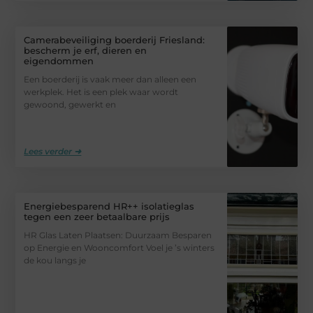
Camerabeveiliging boerderij Friesland:
bescherm je erf, dieren en
eigendommen
Een boerderij is vaak meer dan alleen een
werkplek. Het is een plek waar wordt
gewoond, gewerkt en
Lees verder ➜
Energiebesparend HR++ isolatieglas
tegen een zeer betaalbare prijs
HR Glas Laten Plaatsen: Duurzaam Besparen
op Energie en Wooncomfort Voel je ’s winters
de kou langs je