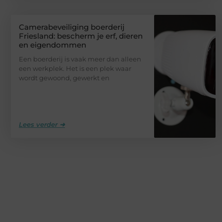
Camerabeveiliging boerderij
Friesland: bescherm je erf, dieren
en eigendommen
Een boerderij is vaak meer dan alleen
een werkplek. Het is een plek waar
wordt gewoond, gewerkt en
Lees verder ➜