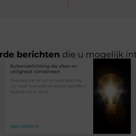
rde berichten
die u mogelijk in
Buitenverlichting die sfeer en
veiligheid combineert
Overdag ziet je tuin er vaak prachtig
uit, maar ’s avonds verdwijnt dat effect.
Tegelijk wil je veilig
Lees verder ➜