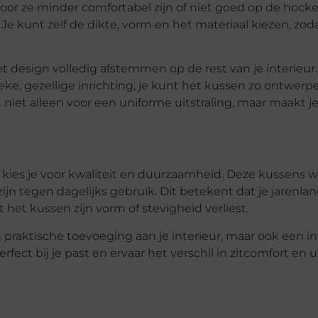
or ze minder comfortabel zijn of niet goed op de hocker
e kunt zelf de dikte, vorm en het materiaal kiezen, zod
esign volledig afstemmen op de rest van je interieur.
ieke, gezellige inrichting, je kunt het kussen zo ontwerp
t niet alleen voor een uniforme uitstraling, maar maakt 
 kies je voor kwaliteit en duurzaamheid. Deze kussens 
n tegen dagelijks gebruik. Dit betekent dat je jarenla
t het kussen zijn vorm of stevigheid verliest.
praktische toevoeging aan je interieur, maar ook een in
fect bij je past en ervaar het verschil in zitcomfort en ui