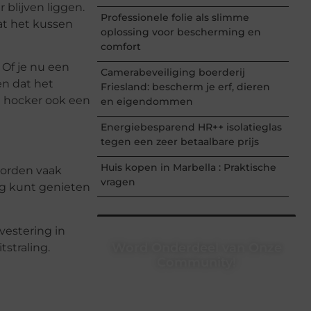
 blijven liggen.
Professionele folie als slimme
at het kussen
oplossing voor bescherming en
comfort
 Of je nu een
Camerabeveiliging boerderij
en dat het
Friesland: bescherm je erf, dieren
je hocker ook een
en eigendommen
Energiebesparend HR++ isolatieglas
tegen een zeer betaalbare prijs
Huis kopen in Marbella : Praktische
worden vaak
vragen
ng kunt genieten
vestering in
Word Onderdeel van Onze
tstraling.
Community!
Registreer je vandaag nog en begin
met het delen van jouw unieke