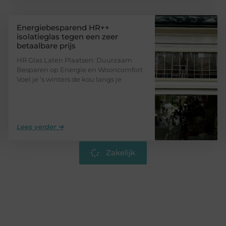
Energiebesparend HR++
isolatieglas tegen een zeer
betaalbare prijs
HR Glas Laten Plaatsen: Duurzaam
Besparen op Energie en Wooncomfort
Voel je ’s winters de kou langs je
Lees verder ➜
Zakelijk