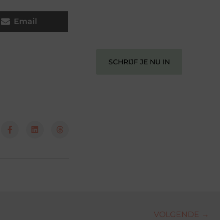
perspectief. Jouw woorden kunnen
informeren, inspireren, vermaken en
verbinden – ze verdienen het om
Email
gehoord te worden!
SCHRIJF JE NU IN
VOLGENDE →