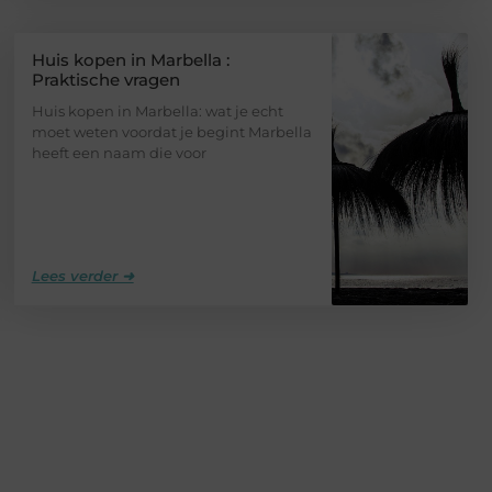
Huis kopen in Marbella :
Praktische vragen
Huis kopen in Marbella: wat je echt
moet weten voordat je begint Marbella
heeft een naam die voor
Lees verder ➜