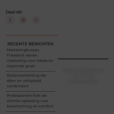
Deel dit:
RECENTE BERICHTEN
Marketingbureau
Friesland: sterke
marketing voor lokale en
regionale groei
Word Onderdeel
Buitenverlichting die
van Onze
sfeer en veiligheid
Community!
combineert
Registreer je vandaag nog
en begin met het delen
Professionele folie als
van jouw unieke
slimme oplossing voor
perspectief. Jouw
bescherming en comfort
woorden kunnen
informeren, inspireren,