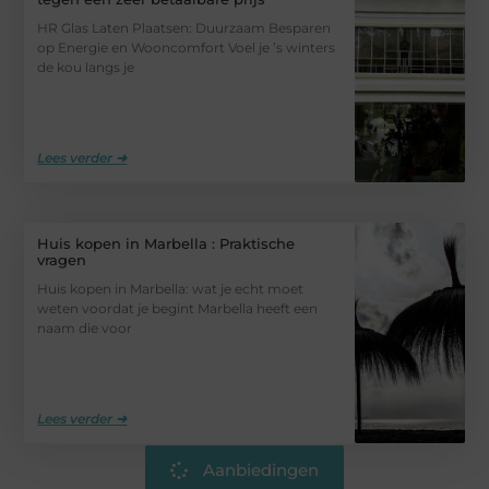
HR Glas Laten Plaatsen: Duurzaam Besparen
op Energie en Wooncomfort Voel je ’s winters
de kou langs je
Lees verder ➜
Huis kopen in Marbella : Praktische
vragen
Huis kopen in Marbella: wat je echt moet
weten voordat je begint Marbella heeft een
naam die voor
Lees verder ➜
Aanbiedingen