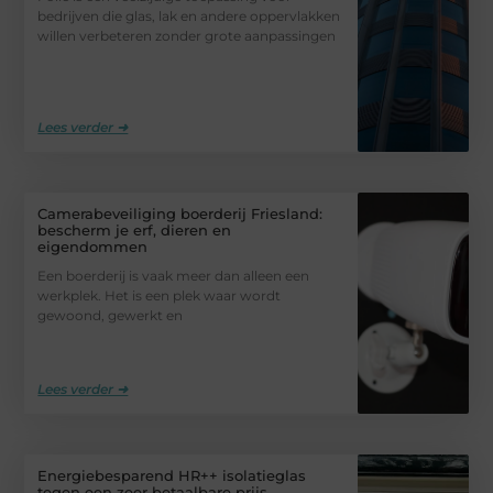
bedrijven die glas, lak en andere oppervlakken
willen verbeteren zonder grote aanpassingen
Lees verder ➜
Camerabeveiliging boerderij Friesland:
bescherm je erf, dieren en
eigendommen
Een boerderij is vaak meer dan alleen een
werkplek. Het is een plek waar wordt
gewoond, gewerkt en
Lees verder ➜
Energiebesparend HR++ isolatieglas
tegen een zeer betaalbare prijs