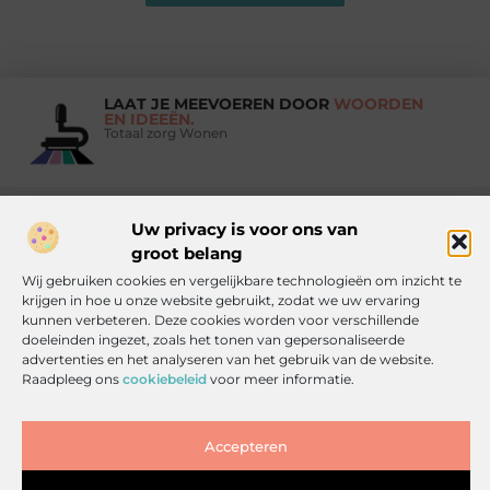
LAAT JE MEEVOEREN DOOR
WOORDEN
EN IDEEËN.
Totaal zorg Wonen
Uw privacy is voor ons van
Vind Ons Hier :
groot belang
Wij gebruiken cookies en vergelijkbare technologieën om inzicht te
krijgen in hoe u onze website gebruikt, zodat we uw ervaring
kunnen verbeteren. Deze cookies worden voor verschillende
Beroemdheden
Uit de Media
Partners
Over ons
Ons team
doeleinden ingezet, zoals het tonen van gepersonaliseerde
advertenties en het analyseren van het gebruik van de website.
Contact
Artikel publiceren
Website index
Cookiebeleid (EU)
Raadpleeg ons
cookiebeleid
voor meer informatie.
Goede backlinks kopen: zo doe je het slim, veilig en effectief
Inkomsten genereren met jouw website: haal alles uit je online platform
Accepteren